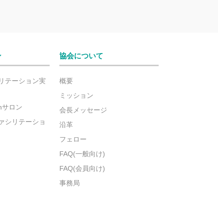
ン
協会について
リテーション実
概要
ミッション
ionサロン
会長メッセージ
ァシリテーショ
沿革
フェロー
FAQ(一般向け)
FAQ(会員向け)
事務局