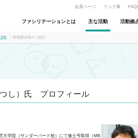
会員ページ
リンク集
FAQ
J：特定非営利活動法人 日本ファ
ファシリテーションとは
主な活動
活動拠
15年
特別講演者のご紹介
あつし）氏 プロフィール
営大学院（サンダーバード校）にて修士号取得（MB