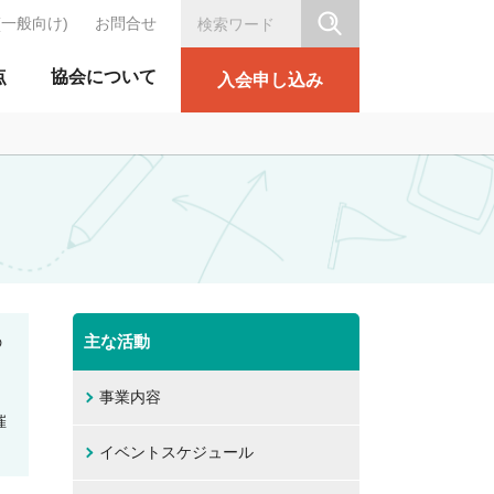
(一般向け)
お問合せ
シリテーション協会
点
協会について
入会申し込み
主な活動
の
事業内容
催
イベントスケジュール