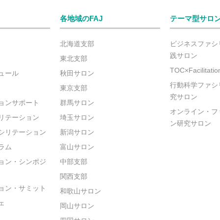
各地域のFAJ
テーマ型サロ
北海道支部
ビジネスファシ
践サロン
東北支部
TOC×Facilitat
ュール
秋田サロン
行動科学ファシ
東京支部
究サロン
ョンサポート
群馬サロン
オンライン・フ
リテーション
埼玉サロン
ン研究サロン
シリテーション
新潟サロン
ラム
富山サロン
ョン・シンポジ
中部支部
関西支部
ョン・サミット
和歌山サロン
ェ
岡山サロン