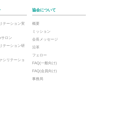
ン
協会について
リテーション実
概要
ミッション
ionサロン
会長メッセージ
リテーション研
沿革
フェロー
ァシリテーショ
FAQ(一般向け)
FAQ(会員向け)
事務局