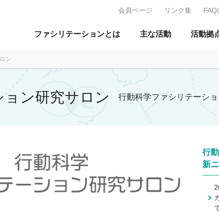
会員ページ
リンク集
FAQ
J：特定非営利活動法人 日本ファ
ファシリテーションとは
主な活動
活動拠
ロン
ション研究サロン
行動科学ファシリテーショ
行動
新ニ