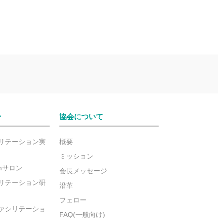
ン
協会について
リテーション実
概要
ミッション
ionサロン
会長メッセージ
リテーション研
沿革
フェロー
ァシリテーショ
FAQ(一般向け)