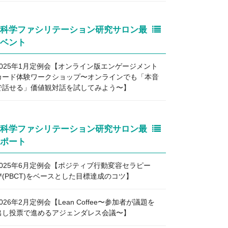
科学ファシリテーション研究サロン最
ベント
2025年1月定例会【オンライン版エンゲージメント
カード体験ワークショップ〜オンラインでも「本音
で話せる」価値観対話を試してみよう〜】
科学ファシリテーション研究サロン最
ポート
2025年6月定例会【ポジティブ行動変容セラピー
™️(PBCT)をベースとした目標達成のコツ】
2026年2月定例会【Lean Coffee〜参加者が議題を
出し投票で進めるアジェンダレス会議〜】