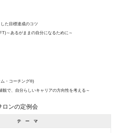
スとした目標達成のコツ
FT)～あるがままの自分になるために～
・コーチング®︎)
価値観で、自分らしいキャリアの方向性を考える～
サロンの定例会
テ ー マ