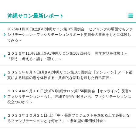
沖縄サロン最新レポート
2026年1月10日(土)FAJ沖縄サロン第169回例会 ヒアリングの場面でもファ
シリテーション～ファシリテーションサポート委員会の事例をもとに体験し
てみる～
２０２５年11月8日(土)FAJ沖縄サロン第168回例会 哲学対話を体験！～
「問う・考える・話す・聴く」～
２０２５年８月４日(月)FAJ沖縄サロン第165回例会 【オンライン】アート鑑
賞による対話の場を体験する～共創的な活動を通じた自己変容～
２０２４年９月１０日(火)FAJ沖縄サロン第156回例会 【オンライン】災害×
ファシリテーション～もし、沖縄で災害が起きたら、ファシリテーションは
役立つのか？～
２０２３年１０月２１日(土)『中・長期プロジェクトを進める上で必要とな
るファシリテーションとは何か？』 ～参加型の事例検討会～