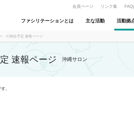
会員ページ
リンク集
FAQ
J：特定非営利活動法人 日本ファ
ファシリテーションとは
主な活動
活動拠
月〜 の例会予定 速報ページ
予定 速報ページ
沖縄サロン
です。