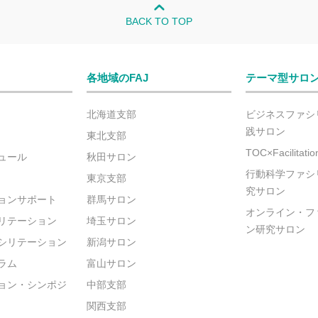
BACK TO TOP
各地域のFAJ
テーマ型サロ
北海道支部
ビジネスファシ
践サロン
東北支部
TOC×Facilitat
ュール
秋田サロン
行動科学ファシ
東京支部
究サロン
ョンサポート
群馬サロン
オンライン・フ
リテーション
埼玉サロン
ン研究サロン
シリテーション
新潟サロン
ラム
富山サロン
ョン・シンポジ
中部支部
関西支部