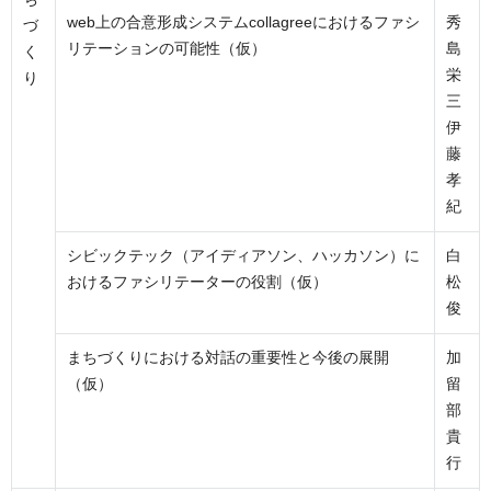
web上の合意形成システムcollagreeにおけるファシ
秀
づ
リテーションの可能性（仮）
島
く
栄
り
三
伊
藤
孝
紀
シビックテック（アイディアソン、ハッカソン）に
白
おけるファシリテーターの役割（仮）
松
俊
まちづくりにおける対話の重要性と今後の展開
加
（仮）
留
部
貴
行