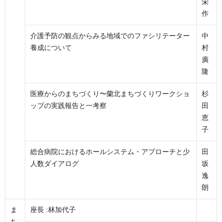
栄
作
介護予防の観点からみる地域でのファシリテーター
中
養成について
村
廣
隆
医療からのまちづくり〜蘭北まちづくりワークショ
杉
ップの実践報告と一考察
田
恵
子
総合病院におけるホールシステム・アプローチと少
田
人数ダイアログ
坂
逸
朗
ま
座長 :林加代子
ち