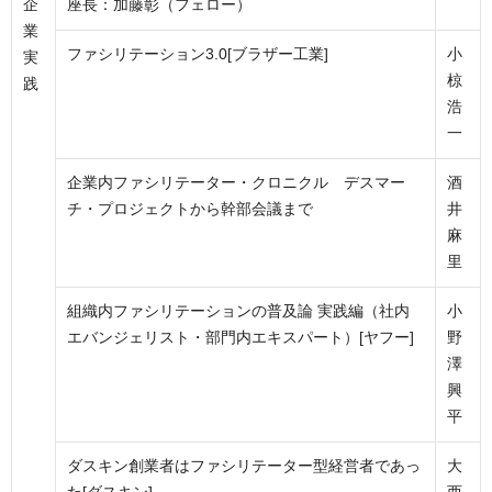
企
座長：加藤彰（フェロー）
業
ファシリテーション3.0[ブラザー工業]
小
実
椋
践
浩
一
企業内ファシリテーター・クロニクル デスマー
酒
チ・プロジェクトから幹部会議まで
井
麻
里
組織内ファシリテーションの普及論 実践編（社内
小
エバンジェリスト・部門内エキスパート）[ヤフー]
野
澤
興
平
ダスキン創業者はファシリテーター型経営者であっ
大