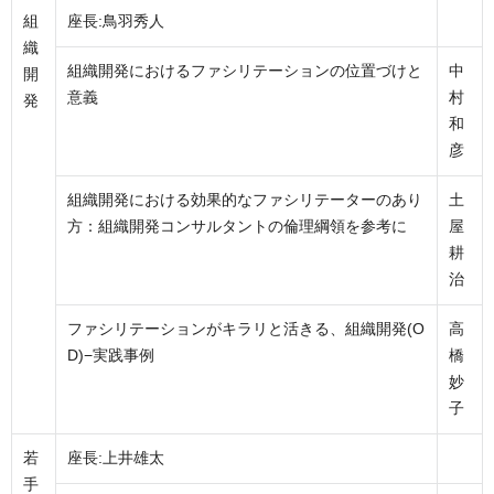
組
座長:鳥羽秀人
織
組織開発におけるファシリテーションの位置づけと
中
開
意義
村
発
和
彦
組織開発における効果的なファシリテーターのあり
土
方：組織開発コンサルタントの倫理綱領を参考に
屋
耕
治
ファシリテーションがキラリと活きる、組織開発(O
高
D)−実践事例
橋
妙
子
若
座長:上井雄太
手