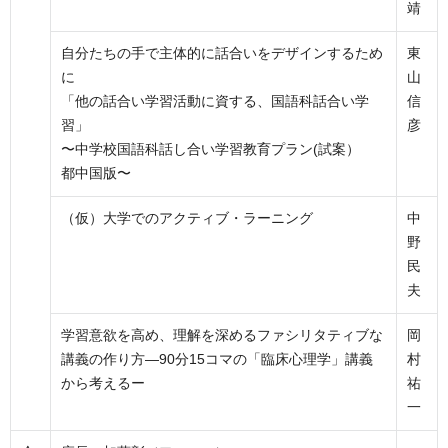
靖
自分たちの手で主体的に話合いをデザインするため
東
に
山
「他の話合い学習活動に資する、国語科話合い学
信
習」
彦
〜中学校国語科話し合い学習教育プラン(試案）
都中国版〜
（仮）大学でのアクティブ・ラーニング
中
野
民
夫
学習意欲を高め、理解を深めるファシリタティブな
岡
講義の作り方―90分15コマの「臨床心理学」講義
村
から考えるー
祐
一