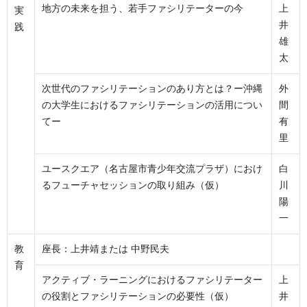
地方の未来を担う、若手ファシリテーターの今
上
実
井
践
雄
太
次世代のファシリテーションのあり方とは？ー沖縄
外
の大学生におけるファシリテーションの活用につい
間
てー
有
里
ユースクエア（名古屋市青少年交流プラザ）におけ
白
るフューチャセッションの取り組み（仮）
川
陽
一
教
座長：上井靖または 中野民夫
育
アクティブ・ラーニングにおけるファシリテーター
上
の役割とファシリテーションの必要性（仮）
井