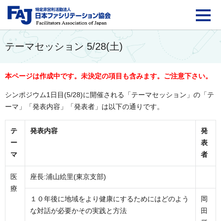
FAJ：特定非営利活動法
テーマセッション 5/28(土)
本ページは作成中です。未決定の項目も含みます。ご注意下さい。
シンポジウム1日目(5/28)に開催される「テーマセッション」の「テ
ーマ」「発表内容」「発表者」は以下の通りです。
テ
発表内容
発
ー
表
マ
者
医
座長:浦山絵里(東京支部)
療
１０年後に地域をより健康にするためにはどのよう
岡
な対話が必要かその実践と方法
田