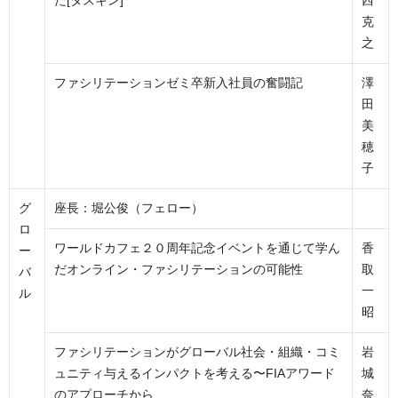
た[ダスキン]
西
克
之
ファシリテーションゼミ卒新入社員の奮闘記
澤
田
美
穂
子
グ
座長：堀公俊（フェロー）
ロ
ワールドカフェ２０周年記念イベントを通じて学ん
香
ー
だオンライン・ファシリテーションの可能性
取
バ
一
ル
昭
ファシリテーションがグローバル社会・組織・コミ
岩
ュニティ与えるインパクトを考える〜FIAアワード
城
のアプローチから
奈