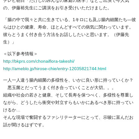
テレビ朝日「たけしのみんなの家庭の医学」などご出演で今人気
の、伊藤裕先生にご講演をお引き受けいただけました。
「腸の中で我々と共に生きている、1キロにも及ぶ腸内細菌たち―彼
らはひとの健康、寿命、ほとんどすべての病気に関わっています。
彼らとうまく付き合う方法をお話ししたいと思います。（伊藤先
生）」
＜以下参考情報＞
http://bkprs.com/chonaiflora-takeshi/
http://ameblo.jp/hirose-chie/entry-12035821744.html
一人一人違う腸内細菌の多様性を、いかに良い形に持っていくか？
悪玉菌とだってうまく付き合っていくことが大切。。。
組織や社会の若さと健康、そして長寿を保つべく、多様性を尊重し
ながら、どうしたら衝突や対立すらもいかにあるべき形に持ってい
けるか…
そんな現場で奮闘するファシリテーターにとって、示唆に富んだお
話が聞けるはずです。