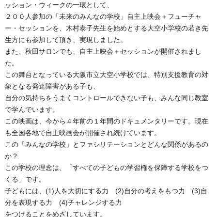
ッション・ウィークの一環として、
２００人参加の「未来のみんなの学校」自主上映会＋フューチャ
ー・セッションを、木村泰子先生を始めとする大空小学校の若き先
生方にも参加して頂き、実現しました。
また、秋田サロンでも、自主上映会＋セッションが開催されまし
た。
この舞台となっている大阪市立大空小学校では、特別支援教育の対
象となる発達障害がある子も、
自分の気持ちをうまくコントロールできない子も、みんな同じ教室
で学んでいます。
この映画は、今から４年前の１年間のドキュメンタリーです。現在
も全国各地で自主映画会が開催され続けています。
この「みんなの学校」とファシリテーションとどんな関係があるの
か？
この学校の理念は、「すべての子どもの学習権を保障する学校をつ
くる」です。
子どもには、(1)人を大切にする力 (2)自分の考えをもつ力 (3)自
分を表現する力 (4)チャレンジする力
をつけることをめざしています。