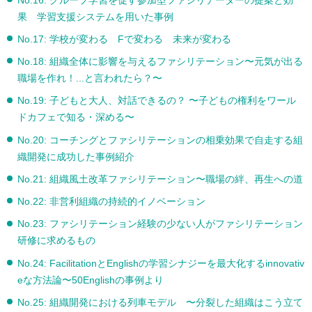
No.16: グループ学習を促す参加型ファシリテーターの提案と効
果 学習支援システムを用いた事例
No.17: 学校が変わる Fで変わる 未来が変わる
No.18: 組織全体に影響を与えるファシリテーション〜元気が出る
職場を作れ！...と言われたら？〜
No.19: 子どもと大人、対話できるの？ 〜子どもの権利をワール
ドカフェで知る・深める〜
No.20: コーチングとファシリテーションの相乗効果で自走する組
織開発に成功した事例紹介
No.21: 組織風土改革ファシリテーション〜職場の絆、再生への道
No.22: 非営利組織の持続的イノベーション
No.23: ファシリテーション経験の少ない人がファシリテーション
研修に求めるもの
No.24: FacilitationとEnglishの学習シナジーを最大化するinnovativ
eな方法論〜50Englishの事例より
No.25: 組織開発における列車モデル 〜分裂した組織はこう立て