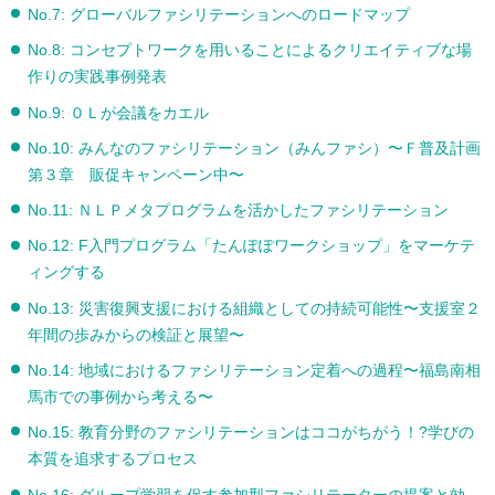
No.7: グローバルファシリテーションへのロードマップ
No.8: コンセプトワークを用いることによるクリエイティブな場
作りの実践事例発表
No.9: ０Ｌが会議をカエル
No.10: みんなのファシリテーション（みんファシ）〜Ｆ普及計画
第３章 販促キャンペーン中〜
No.11: ＮＬＰメタプログラムを活かしたファシリテーション
No.12: F入門プログラム「たんぽぽワークショップ」をマーケテ
ィングする
No.13: 災害復興支援における組織としての持続可能性〜支援室２
年間の歩みからの検証と展望〜
No.14: 地域におけるファシリテーション定着への過程〜福島南相
馬市での事例から考える〜
No.15: 教育分野のファシリテーションはココがちがう！?学びの
本質を追求するプロセス