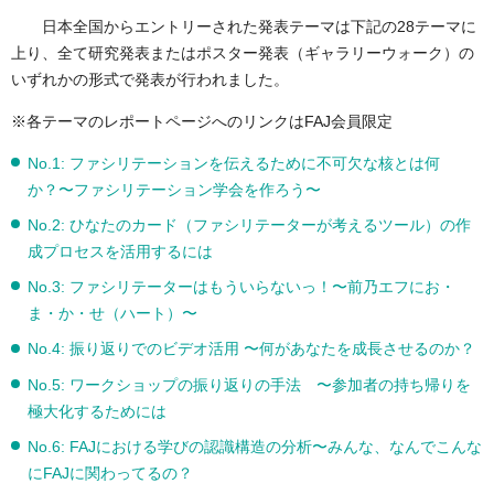
日本全国からエントリーされた発表テーマは下記の28テーマに
上り、全て研究発表またはポスター発表（ギャラリーウォーク）の
いずれかの形式で発表が行われました。
※各テーマのレポートページへのリンクはFAJ会員限定
No.1: ファシリテーションを伝えるために不可欠な核とは何
か？〜ファシリテーション学会を作ろう〜
No.2: ひなたのカード（ファシリテーターが考えるツール）の作
成プロセスを活用するには
No.3: ファシリテーターはもういらないっ！〜前乃エフにお・
ま・か・せ（ハート）〜
No.4: 振り返りでのビデオ活用 〜何があなたを成長させるのか？
No.5: ワークショップの振り返りの手法 〜参加者の持ち帰りを
極大化するためには
No.6: FAJにおける学びの認識構造の分析〜みんな、なんでこんな
にFAJに関わってるの？