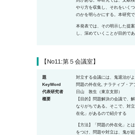
則がある。本研究では、文献検
やり方を収集し、それをいくつ
のかを明らかにする。本研究で
本発表では、その明示した提案
し、深めていくことが目的であ
【No11:第５会議室】
題
対立する会議には、鬼退治がよ
KeyWord
問題の外在化, ナラティブ・ア
代表研究者
日山 敦生（東京支部）
概要
【目的】問題解決の会議で、解
なりがちである。そこで、対立
在化」があるので紹介する
【方法】「問題の外在化」とは
をつけ、問題や対立は、鬼が起