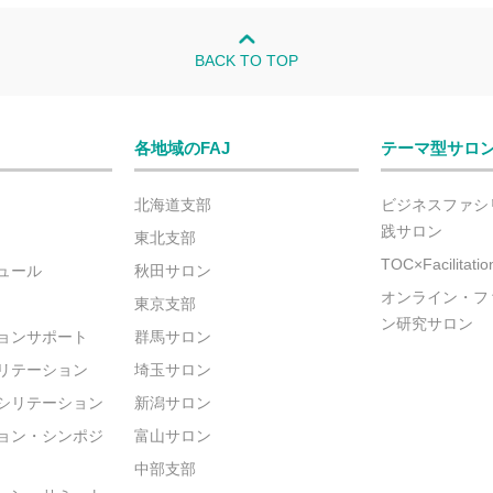
BACK TO TOP
各地域のFAJ
テーマ型サロ
北海道支部
ビジネスファシ
践サロン
東北支部
TOC×Facilitat
ュール
秋田サロン
オンライン・フ
東京支部
ン研究サロン
ョンサポート
群馬サロン
リテーション
埼玉サロン
シリテーション
新潟サロン
ョン・シンポジ
富山サロン
中部支部