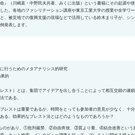
命』（川嶋直・中野民夫共著、みくに出版）という書籍にその起源や使
した。各地のファシリテーション講座や東京工業大学の授業や全学ワー
と、被災地での復興支援の現場などで活用している鈴木まり子が、シン
例発表します。
に行うためのメタアナリシス的研究
効果的
レスト）とは、集団でアイデアを出し合うことによって相互交錯の連鎖
法である。
ブレストは重要であるが、時間をとっても参加者の意見が少なく、十分
ある。効果的なブレスト法とはどのようなものであろうか？
ものがあり、①批判厳禁、②自由奔放、③質より量、④結合改善という