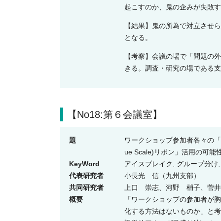
起こすのか、鬼の企みが失敗す
【結果】鬼の所為で対立させら
となる。
【考察】会議の場で「問題の外
きる。調査・研究の場である支
【No18:第６会議室】
題
ワークショップ参加者各々の「何と
ue Scale)リボン」活用の可
KeyWord
アイスブレイク, グループ分け,
代表研究者
小長光 信（九州支部）
共同研究者
上口 崇志、河野 梢子、菅井
概要
「ワークショップの参加者が胸
化する方法はないものか」と考え、医療