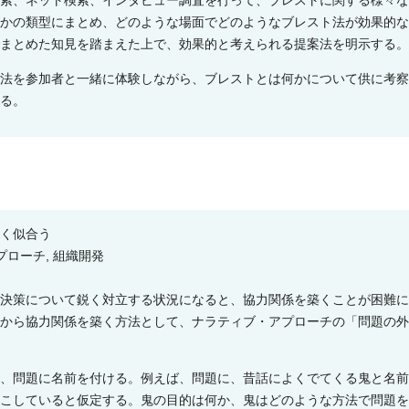
索、ネット検索、インタビュー調査を行って、ブレストに関する様々な
かの類型にまとめ、どのような場面でどのようなブレスト法が効果的な
まとめた知見を踏まえた上で、効果的と考えられる提案法を明示する。
法を参加者と一緒に体験しながら、ブレストとは何かについて供に考察
る。
く似合う
プローチ, 組織開発
決策について鋭く対立する状況になると、協力関係を築くことが困難に
から協力関係を築く方法として、ナラティブ・アプローチの「問題の外
、問題に名前を付ける。例えば、問題に、昔話によくでてくる鬼と名前
こしていると仮定する。鬼の目的は何か、鬼はどのような方法で問題を