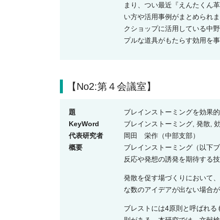
まり、つい最近『えんたくん革
い方や活用事例がまとめられま
クショップに活用している中野
プルな道具がもたらす効用を事
【No2:第４会議室】
題
ブレインストーミングを効果的
KeyWord
ブレインストーミング, 発散, 
代表研究者
岡田 栄作（中部支部）
概要
ブレインストーミング（以下ブ
反応や発想の誘発を期待する技
発散を促す場づくりにおいて、
な数のアイデアが出ない場合が
ブレストには4原則と呼ばれる