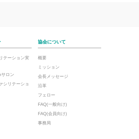
ン
協会について
リテーション実
概要
ミッション
ionサロン
会長メッセージ
ァシリテーショ
沿革
フェロー
FAQ(一般向け)
FAQ(会員向け)
事務局