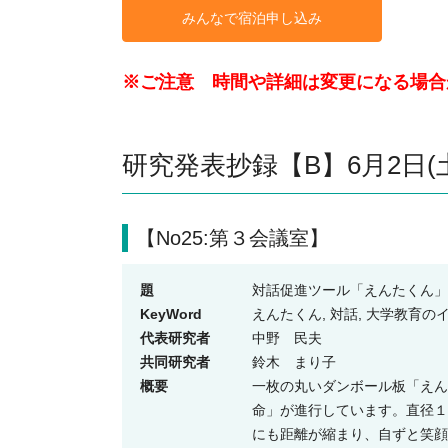
みんなで宿泊申し込み
※ご注意 時間や詳細は変更になる場合があり
研究発表抄録【B】6月2日(土) 
【No25:第３会議室】
題
対話促進ツール「えんたくん」
KeyWord
えんたくん, 対話, 大学教育
代表研究者
中野 民夫
共同研究者
鈴木 まり子
概要
一枚の丸いダンボール板「えん
命」が進行しています。直径１
にも距離が縮まり、自ずと笑顔