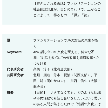
【導き出される仮説】ファシリテーションの
社会的認知度が、自分のまわりで、上がるこ
とによって、得るもの、「得」「徳」
題
ファシリテーションでJAの対話の未来を拓
く
KeyWord
JAの話し合いの文化を変える、健全な不
満、"対話を起点に"自分改革を組織改革へと
つなげる
代表研究者
高橋 淳子
（北海道支部）
共同研究者
北畑 順造・芳本 賢治（関西支部）、平
田 聡（岡山サロン）、川西 信久（大阪・
非会員）
概要
【目的】「ＪＡでなくても、どのような組織
や市民活動でも話し合いをしたいという思い
のある人間が集まるだけで『対話の文化』は