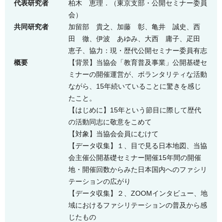
代表研究者
柏木 恵理．（東京支部・
公開セミナー委員
会
）
共同研究者
加留部 貴之、加藤 彰、亀井 誠史、西
田 徹、伊波 あゆみ、大西 庸子、疋田
恵子、協力：現・歴代公開セミナー委員有志
概要
【背景】当協会「教育普及事業」公開基礎セ
ミナーの開催運営が、ボランタリティな活動
ながら、15年続いていることに驚きを感じ
たこと。
【はじめに】15年という節目に際して歴代
の活動同志に敬意をこめて
【対象】当協会会員にむけて
【データ収集】１、目で見る日本地図、当協
会主催公開基礎セミナー開催15年間の開催
地・開催回数からみた日本国内へのファシリ
テーションの広がり
【データ収集】２、ZOOMインタビュー、地
域におけるファシリテーションの普及から感
じたもの