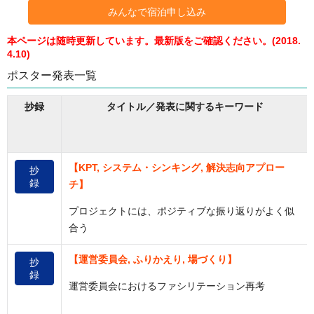
みんなで宿泊申し込み
本ページは随時更新しています。最新版をご確認ください。(2018.
4.10)
ポスター発表一覧
抄録
タイトル／
発表に関するキーワード
【KPT, システム・シンキング, 解決志向アプロー
抄
録
チ】
プロジェクトには、ポジティブな振り返りがよく似
合う
【運営委員会, ふりかえり, 場づくり】
抄
録
運営委員会におけるファシリテーション再考