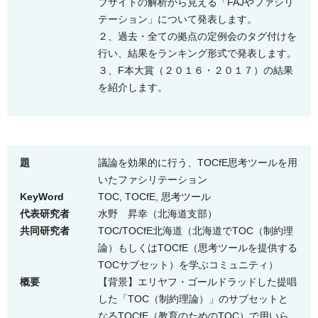
ブサイトの解析から見える「FAJやファシリ
テーション」について発表します。
２、過去・全ての拠点の定例会のタグ付けを
行い、結果をランキング形式で発表します。
３、F本大賞（２０１６・２０１７）の結果
を紹介します。
題
議論を効果的に行う、TOCfE思考ツールを用
いたファシリテーション
KeyWord
TOC, TOCfE, 思考ツール
代表研究者
水野 昇幸（北海道支部）
共同研究者
TOC/TOCfE北海道（北海道でTOC（制約理
論）もしくはTOCfE（思考ツールを提供する
TOCサブセット）を学ぶコミュニティ）
概要
【背景】エリヤフ・ゴールドラッドした提唱
した「TOC（制約理論）」のサブセットと
なるTOCfE（教育のためのTOC）で用いら