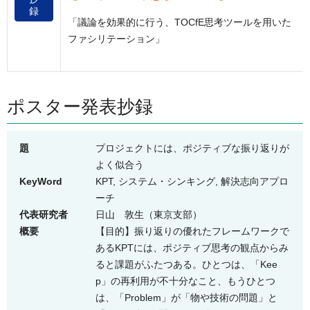
録
「議論を効果的に行う、TOCfE思考ツールを用いた
ファシリテーション」
ポスター発表抄録
題
プロジェクトには、ポジティブな振り返りが
よく似合う
KeyWord
KPT, システム・シンキング, 解決志向アプロ
ーチ
代表研究者
日山 敦生
（東京支部）
概要
【目的】振り返りの優れたフレームワークで
あるKPTには、ポジティブ思考の観点からみ
ると課題がふたつある。ひとつは、「Kee
p」の再利用が不十分なこと、もうひとつ
は、「Problem」が「物や技術の問題」と