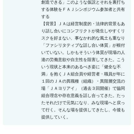
創造できる」このような仮説とそれを裏打ち
する体験をＦＡＪシンポジウム参加者と共有
する
【背景】ＪＡは経営制度的・法律的背景もあ
り話し合いにコンフリクトが発生しやすくリ
スクを好まない、事なかれ的な風土も重なり
「ファシリタティブな話し合い体質」が根付
いていない。しかもそういう体質が現場の人
達の労働意欲や自主性を阻害してきた。こう
いう現状と本来のあるべき姿に「健全な不
満」を抱くＪＡ組合員や経営者・職員が年に
１回のＪＡの異職種（組織）・異階層交流の
場「ＪＡヨリアイ」（過去３回開催）で協同
組合理念や存在意義を話し合ってきた。たっ
たそれだけで元気になり、みな現場へと戻っ
て行く。そんな場を提供してきたし、今後も
提供していく。