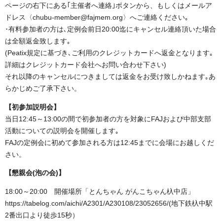
ページの右下にある｢主催者へ連絡｣ボタンから、もしくはメールア
ドレス〈chubu-member@fajmem.org〉へご連絡ください｡
･有料参加者の方は､定例会前日20:00迄にキャンセル連絡頂いた場合
は全額返金致します｡
(Peatix規定に基づき､ご利用のクレジットカードへ返金となります｡
詳細はクレジットカード会社へお問い合わせ下さい)
それ以降のキャンセルにつきましては返金をお受け致しかねます｡あ
らかじめご了承下さい。
【初参加説明会】
当日12:45～13:00の間で初参加者の方を対象にFAJおよび中部支部
活動についての説明会を開催します｡
FAJの定例会に初めて参加される方は12:45までに会場にお越しくだ
さい。
【懇親会(泡の会)】
18:00～20:00 開催場所「とんちゃん がんこちゃん杁中店」
https://tabelog.com/aichi/A2301/A230108/23052656/(地下鉄杁中駅
2番出口より徒歩15秒）