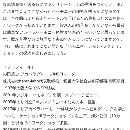
な感情を振り返る時にファシリテーションの手法をつかうと、また
これまで見えてこなかったハーモニーの秘密が明らかになるので
は！？今回はより音楽的ハードルを下げるため最初はリズムを使っ
たワークから初めていきます。皆さんの様子をうかがいながら最後
は簡単なアカペラハーモニー体験まで進めたらいいなと思っていま
す。歌が苦手な方に無理なく参加できるようになっていますので、
ぜひ一緒にこれまでにない新たな「ハモニケーション×ファシリテー
ション」の探求を楽しみましょう♪
（プロフィール）
杉田篤史 アカペラグループINSPiリーダー
株式会社hamo-labo代表取締役・愛媛大学社会共創学部客員研究員
1997年大阪大学でINSPi結成。
2001年フジ系「ハモネプ」出演、メジャーデビュー。
2005年より日立CMソング「この木なんの木」担当。
2017年よりアカペラハーモニー体験からチームビルディングを学ぶ
「ハモニケーション®︎ワークショップ」を主宰。海外公演（10カ
国）と現地でのワークショップ多数。
2018年7月豪雨で被災した愛媛県西予市野村町の子どもたちと共に