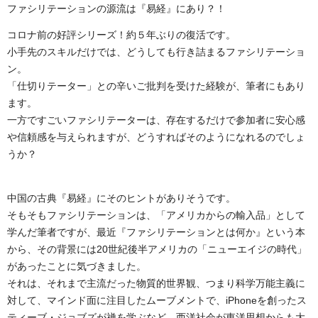
ファシリテーションの源流は『易経』にあり？！
コロナ前の好評シリーズ！約５年ぶりの復活です。
小手先のスキルだけでは、どうしても行き詰まるファシリテーショ
ン。
「仕切りテーター」との辛いご批判を受けた経験が、筆者にもあり
ます。
一方ですごいファシリテーターは、存在するだけで参加者に安心感
や信頼感を与えられますが、どうすればそのようになれるのでしょ
うか？
中国の古典『易経』にそのヒントがありそうです。
そもそもファシリテーションは、「アメリカからの輸入品」として
学んだ筆者ですが、最近『ファシリテーションとは何か』という本
から、その背景には20世紀後半アメリカの「ニューエイジの時代」
があったことに気づきました。
それは、それまで主流だった物質的世界観、つまり科学万能主義に
対して、マインド面に注目したムーブメントで、iPhoneを創ったス
ティーブ・ジョブズが禅を学ぶなど、西洋社会が東洋思想からも大