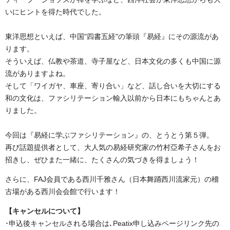
いにヒントを得た時代でした。
東洋思想といえば、中国"四書五経"の筆頭『易経』にその源流があ
ります。
そういえば、仏教や茶道、寺子屋など、日本文化の多くも中国に源
流がありますよね。
そして「ワイガヤ、車座、寄り合い」など、話し合いを大切にする
和の文化は、ファシリテーション輸入以前から日本にもちゃんとあ
りました。
今回は『易経に学ぶファシリテーション』の、とうとう第５弾。
再び話題提供者として、大人気の易経研究家の竹村亞希子さんをお
招きし、ぜひまた一緒に、たくさんの気づきを得ましょう！
さらに、FAJ会員である西川千雅さん（日本舞踊西川流家元）の稽
古場がある西川会会館で行います！
【キャンセルについて】
･申込後キャンセルされる場合は､Peatix申し込みページリンク先の