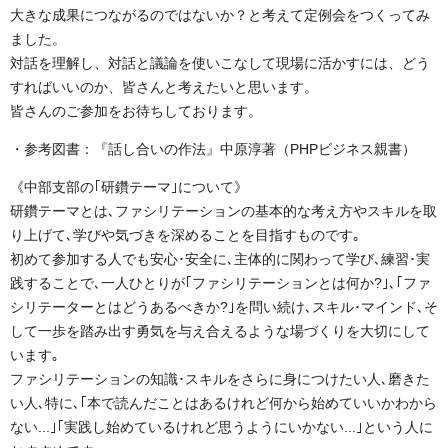
大きな成果につながるのではないか？と考えて定例会をつくってみ
ました。
対話を理解し、対話と議論を使いこなして現場に活かすには、どう
すればいいのか、皆さんと考えたいと思います。
皆さんのご参加をお待ちしております。
・参考図書：『話し合いの作法』中原淳著（PHPビジネス親書）
《中部支部の｢研鑽テーマ｣について》
研鑽テーマとは､ファシリテーションの基本的な考え方やスキルを取
り上げて､学びや気づきを深めることを目指すものです｡
初めて参加する人でも安心･安全に､主体的に関わって学び､練習･実
践することで､一人ひとりが｢ファシリテーションとは何か?｣､｢ファ
シリテーターとはどうあるべきか?｣を問い続け､スキル･マインド､そ
して一歩を踏み出す勇気を与え合えるような場づくりを大切にして
います｡
ファシリテーションの知識･スキルをさらに身につけたい人､磨きた
い人､特に､｢本で読んだことはあるけれど何から始めていいかわから
ない...｣｢実践し始めているけれど思うようにいかない...｣という人に