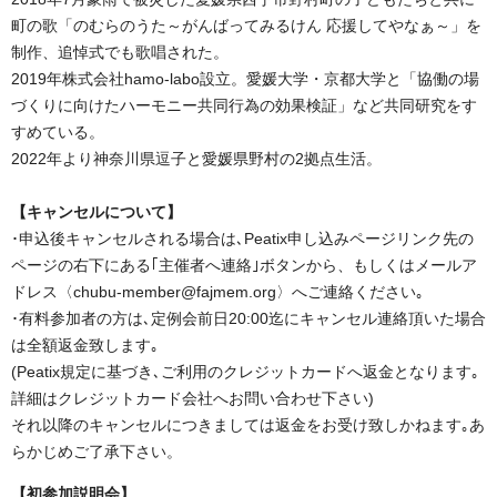
町の歌「のむらのうた～がんばってみるけん 応援してやなぁ～」を
制作、追悼式でも歌唱された。
2019年株式会社hamo-labo設立。愛媛大学・京都大学と「協働の場
づくりに向けたハーモニー共同行為の効果検証」など共同研究をす
すめている。
2022年より神奈川県逗子と愛媛県野村の2拠点生活。
【キャンセルについて】
･申込後キャンセルされる場合は､Peatix申し込みページリンク先の
ページの右下にある｢主催者へ連絡｣ボタンから、もしくはメールア
ドレス〈chubu-member@fajmem.org〉へご連絡ください｡
･有料参加者の方は､定例会前日20:00迄にキャンセル連絡頂いた場合
は全額返金致します｡
(Peatix規定に基づき､ご利用のクレジットカードへ返金となります｡
詳細はクレジットカード会社へお問い合わせ下さい)
それ以降のキャンセルにつきましては返金をお受け致しかねます｡あ
らかじめご了承下さい。
【初参加説明会】