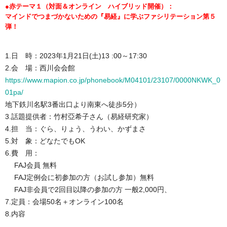
●
赤テーマ１（対面＆オンライン ハイブリッド開催）：
マインドでつまづかないための『易経』に学ぶファシリテーション第５
弾！
1.日 時：2023年1月21日(土)13 :00～17:30
2.会 場：西川会会館
https://www.mapion.co.jp/phonebook/M04101/23107/0000NKWK_0
01pa/
地下鉄川名駅3番出口より南東へ徒歩5分）
3.話題提供者：
竹村亞希子さん（易経研究家）
4.担 当：
ぐら、りょう、うわい、かずまさ
5.対 象：どなたでもOK
6.費 用：
FAJ会員 無料
FAJ定例会に初参加の方（お試し参加）無料
FAJ非会員で2回目以降の参加の方 一般2,000円、
7.定員：会場50名＋オンライン100名
8.内容