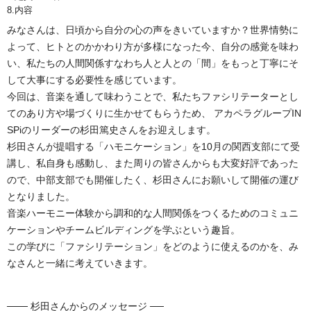
8.内容
みなさんは、日頃から自分の心の声をきいていますか？世界情勢に
よって、ヒトとのかかわり方が多様になった今、自分の感覚を味わ
い、私たちの人間関係すなわち人と人との「間」をもっと丁寧にそ
して大事にする必要性を感じています。
今回は、音楽を通して味わうことで、私たちファシリテーターとし
てのあり方や場づくりに生かせてもらうため、 アカペラグループIN
SPiのリーダーの杉田篤史さんをお迎えします。
杉田さんが提唱する「ハモニケーション」を10月の関西支部にて受
講し、私自身も感動し、また周りの皆さんからも大変好評であった
ので、中部支部でも開催したく、杉田さんにお願いして開催の運び
となりました。
音楽ハーモニー体験から調和的な人間関係をつくるためのコミュニ
ケーションやチームビルディングを学ぶという趣旨。
この学びに「ファシリテーション」をどのように使えるのかを、み
なさんと一緒に考えていきます。
─── 杉田さんからのメッセージ ──