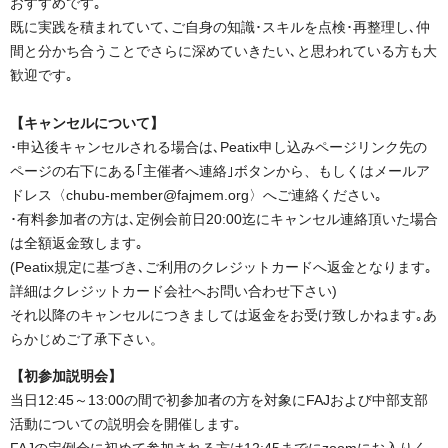
おすすめです｡
既に実践を積まれていて､ご自身の知識･スキルを点検･再整理し､仲
間と分かち合うことでさらに深めていきたい､と思われている方も大
歓迎です｡
【キャンセルについて】
･申込後キャンセルされる場合は､Peatix申し込みページリンク先の
ページの右下にある｢主催者へ連絡｣ボタンから、もしくはメールア
ドレス〈chubu-member@fajmem.org〉へご連絡ください｡
･有料参加者の方は､定例会前日20:00迄にキャンセル連絡頂いた場合
は全額返金致します｡
(Peatix規定に基づき､ご利用のクレジットカードへ返金となります｡
詳細はクレジットカード会社へお問い合わせ下さい)
それ以降のキャンセルにつきましては返金をお受け致しかねます｡あ
らかじめご了承下さい。
【初参加説明会】
当日12:45～13:00の間で初参加者の方を対象にFAJおよび中部支部
活動についての説明会を開催します｡