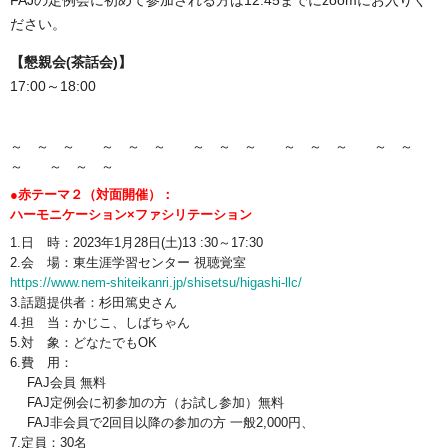
FAJの定例会に初めて参加される方は12:45までにzoomにお入りく
ださい。
【懇親会(茶話会)】
17:00～18:00
～ ～ ～ ～ ～ ～ ～ ～ ～ ～ ～ ～ ～ ～
～ ～ ～ ～
●
赤テーマ２（対面開催）：
ハーモニケーション×ファシリテーション
1.日 時：2023年1月28日(土)13 :30～17:30
2.会 場：
東生涯学習センター 視聴覚室
https://www.nem-shiteikanri.
jp/shisetsu/higashi-llc/
3.話題提供者：
杉田篤史さん
4.担 当：かじこ、しばちゃん
5.対 象：どなたでもOK
6.費 用：
FAJ会員 無料
FAJ定例会に初参加の方（お試し参加）無料
FAJ非会員で2回目以降の参加の方 一般2,000円、
7.定員：30名