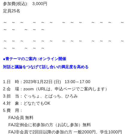
参加費(税込): 3,000円
定員25名
～ ～ ～ ～ ～ ～ ～ ～ ～ ～ ～ ～ ～
～ ～ ～ ～ ～
～ ～ ～ ～ ～ ～ ～ ～ ～ ～ ～ ～ ～
～ ～ ～ ～ ～
●青テーマのご案内 :オンライン開催
対話と議論をつなげて話し合いの満足度を高める
1.日 時：2023年1月22日 (日) 13:00～17:00
2.会 場：zoom（URLは、申込ページでご案内します）
3.担 当：ぐっちょ、とばっち、ひろみ
4.対 象：どなたでもOK
5.費 用：
FAJ会員 無料
FAJ定例会に初参加の方（お試し参加）無料
FAJ非会員で2回目以降の参加の方 一般2000円、学生1000円