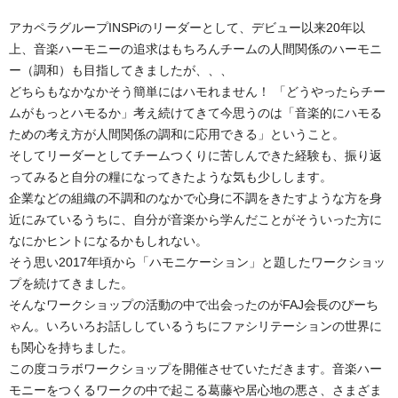
アカペラグループINSPiのリーダーとして、デビュー以来20年以
上、音楽ハーモニーの追求はもちろんチームの人間関係のハーモニ
ー（調和）も目指してきましたが、、、
どちらもなかなかそう簡単にはハモれません！ 「どうやったらチー
ムがもっとハモるか」考え続けてきて今思うのは「音楽的にハモる
ための考え方が人間関係の調和に応用できる」ということ。
そしてリーダーとしてチームつくりに苦しんできた経験も、振り返
ってみると自分の糧になってきたような気も少しします。
企業などの組織の不調和のなかで心身に不調をきたすような方を身
近にみているうちに、自分が音楽から学んだことがそういった方に
なにかヒントになるかもしれない。
そう思い2017年頃から「ハモニケーション」と題したワークショッ
プを続けてきました。
そんなワークショップの活動の中で出会ったのがFAJ会長のぴーち
ゃん。いろいろお話ししているうちにファシリテーションの世界に
も関心を持ちました。
この度コラボワークショップを開催させていただきます。音楽ハー
モニーをつくるワークの中で起こる葛藤や居心地の悪さ、さまざま