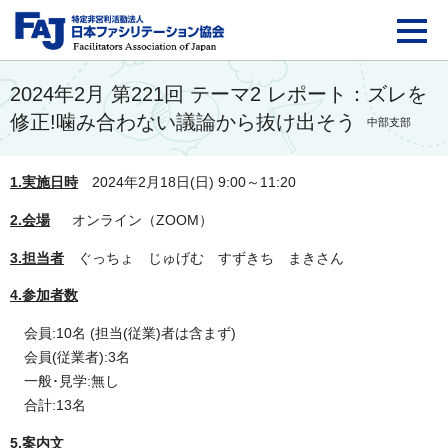
FAJ：特定非営利活動法
2024年2月 第221回 テーマ2 レポート：ズレを
修正!噛み合わない議論から抜け出そう
中部支部
1.実施日時
2024年2月18日(日) 9:00～11:20
2.会場
オンライン（ZOOM）
3.担当者
ぐっちょ じゅげむ すずきち まきさん
4.参加者数
会員:10名 (担当(従業)者は含まず)
会員(従業者):3名
一般･見学:無し
合計:13名
5.案内文