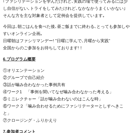
｢ファシリテーションを学んだけれど､実践の場で使ってみるには少
し自信がない､トライをしてみたけれど､なかなかうまくいかない｣
そんな方を主な対象者として定例会を提供しています｡
今回は､朝ごはんを食べた後､昼ご飯までに終わる､とっても参加しや
すいオンライン企画｡
日曜朝はファシリマンデー! "
日曜に学んで､月曜から実践"
全国からのご参加をお待ちしております!
！
6.プログラム概要
①
オリエンテーション
②
グループで自己紹介
③
話が噛み合わなかった事例共有
④
ワーク1
「事例を聞いてなぜ噛み合わなかった考える」
⑤
ミニレクチャー「話が噛み合わないのはこんな時」
⑥
ワーク２「噛み合わせるためにファシリテーターとしすへきこ
と」
⑦
クロージング・ふりかえり
7.参加者コメント