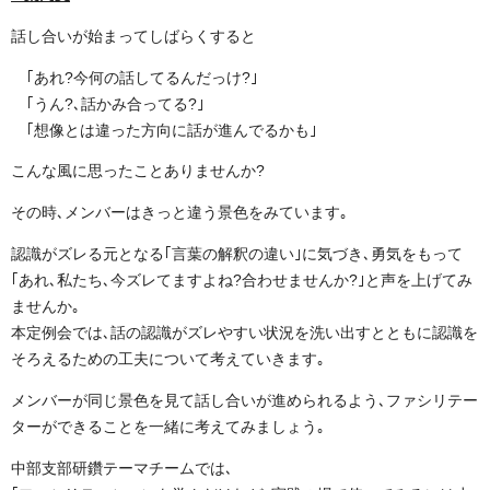
話し合いが始まってしばらくすると
｢あれ?
今何の話してるんだっけ?
｣
｢うん?
､話かみ合ってる?
｣
｢想像とは違った方向に話が進んでるかも｣
こんな風に思ったことありませんか?
その時､メンバーはきっと違う景色をみています｡
認識がズレる元となる｢言葉の解釈の違い｣に気づき､勇気をもって
｢あれ､私たち､今ズレてますよね?
合わせませんか?
｣と声を上げてみ
ませんか｡
本定例会では､話の認識がズレやすい状況を洗い出すとともに認識を
そろえるための工夫について考えていきます｡
メンバーが同じ景色を見て話し合いが進められるよう､ファシリテー
ターができることを一緒に考えてみましょう｡
中部支部研鑽テーマチームでは､