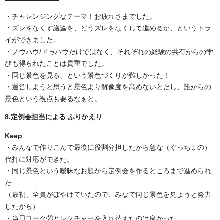
・チャレンジングなテーマ！お疲れさまでした。
・ズレをなくす議論を、どうズレをなくして進めるか、というトラ
イができました。
・ノウハウ
/
ドゥハウだけではなく、それぞれの経験の共有からの学
びも得られたことは貴重でした。
・同じ景色を見る、という景色づくりが難しかった！
・運営しようと思うと景色より解像度を高めないとだし、誰からの
景色という視点も要るなぁと。
8.定例会担当による ふりかえり
Keep
・みんなで作りこんで最後に役割分担したから急な（ぐっちょの）
代打に対応ができた。
・同じ景色という曖昧なお題から定例会を作るところまで進められ
た
（最初、全員がぼやけていたので、みなで同じ景色を見ようと努力
したから）
・当日ワーク②とレクチャーを入れ替えたのは良かった。