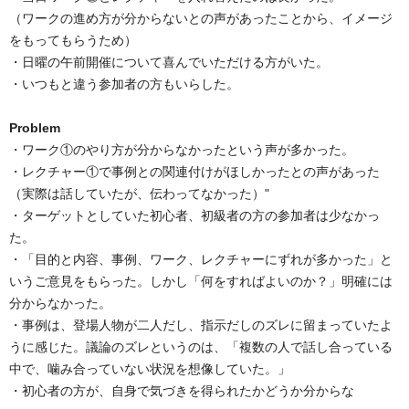
（ワークの進め方が分からないとの声があったことから、イメージ
をもってもらうため）
・日曜の午前開催について喜んでいただける方がいた。
・いつもと違う参加者の方もいらした。
Problem
・ワーク①のやり方が分からなかったという声が多かった。
・レクチャー①で事例との関連付けがほしかったとの声があった
（実際は話していたが、伝わってなかった）"
・ターゲットとしていた初心者、初級者の方の参加者は少なかっ
た。
・「目的と内容、事例、ワーク、レクチャーにずれが多かった」と
いうご意見をもらった。しかし「何をすればよいのか？」明確には
分からなかった。
・事例は、登場人物が二人だし、指示だしのズレに留まっていたよ
うに感じた。
議論のズレというのは、「複数の人で話し合っている
中で、噛み合っていない状況を想像していた。」
・初心者の方が、自身で気づきを得られたかどうか分からな