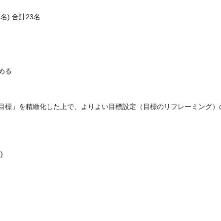
名) 合計23名
める
目標」を精緻化した上で、よりよい目標設定（目標のリフレーミング）
)