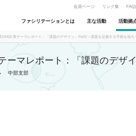
会員ページ
リンク集
FAQ
J：特定非営利活動法人 日本ファ
ファシリテーションとは
主な活動
活動拠
月 第194回 青テーマレポート：「課題のデザイン」Part2～課題を定義する手順を知
回 青テーマレポート：「課題のデザイ
～
中部支部