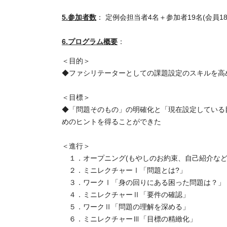
5.参加者数
： 定例会担当者4名＋参加者19名(会員18
6.プログラム概要
：
＜目的＞
◆ファシリテーターとしての課題設定のスキルを高
＜目標＞
◆「問題そのもの」の明確化と「現在設定している
めのヒントを得ることができた
＜進行＞
１．オープニング(もやしのお約束、自己紹介など
２．ミニレクチャーⅠ「問題とは?」
３．ワークⅠ「身の回りにある困った問題は？」
４．ミニレクチャーⅡ「要件の確認」
５．ワークⅡ「問題の理解を深める」
６．ミニレクチャーⅢ「目標の精緻化」