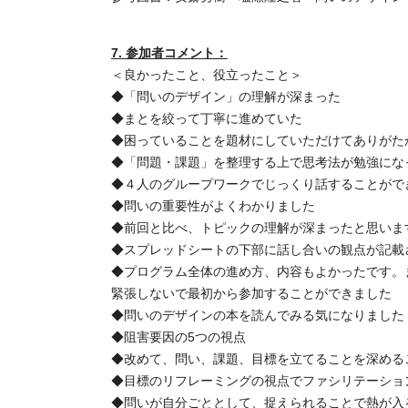
7. 参加者コメント：
＜良かったこと、役立ったこと＞
◆「問いのデザイン」の理解が深まった
◆まとを絞って丁寧に進めていた
◆困っていることを題材にしていただけてありがた
◆「問題・課題」を整理する上で思考法が勉強にな
◆４人のグループワークでじっくり話することがで
◆問いの重要性がよくわかりました
◆前回と比べ、トピックの理解が深まったと思いま
◆スプレッドシートの下部に話し合いの観点が記載
◆プログラム全体の進め方、内容もよかったです。
緊張しないで最初から参加することができました
◆問いのデザインの本を読んでみる気になりました
◆阻害要因の5つの視点
◆改めて、問い、課題、目標を立てることを深める
◆目標のリフレーミングの視点でファシリテーショ
◆問いが自分ごととして、捉えられることで熱が入