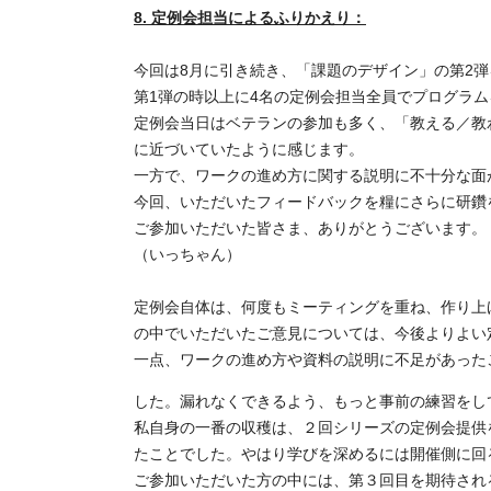
8. 定例会担当によるふりかえり：
今回は8月に引き続き、「課題のデザイン」の第2
第1弾の時以上に4名の定例会担当全員でプログラ
定例会当日はベテランの参加も多く、「教える／教
に近づいていたように感じます。
一方で、ワークの進め方に関する説明に不十分な面
今回、いただいたフィードバックを糧にさらに研鑽
ご参加いただいた皆さま、ありがとうございます。
（いっちゃん）
定例会自体は、何度もミーティングを重ね、作り上
の中でいただいたご意見については、今後よりよ
一点、ワークの進め方や資料の説明に不足があった
した。漏れなくできるよう、もっと事前の練習をし
私自身の一番の収穫は、２回シリーズの定例会提供
たことでした。やはり学びを深めるには開催側に回
ご参加いただいた方の中には、第３回目を期待され