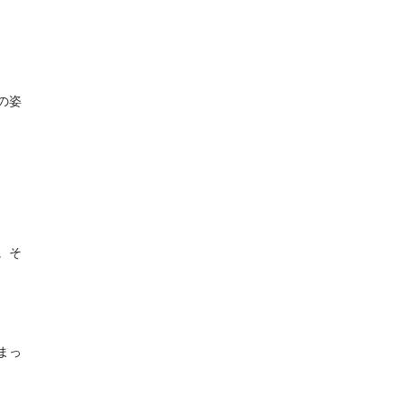
の姿
。そ
まっ