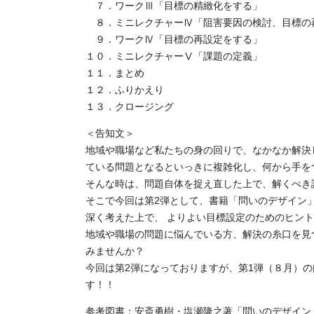
７．ワークⅢ「目標の精緻化をする」
８．ミニレクチャーⅣ「阻害要因の検討、目標の
９．ワークⅣ「目標の再設定をする」
１０．ミニレクチャーⅤ「課題の定義」
１１．まとめ
１２．ふりかえり
１３．クロージング
＜告知文＞
地域や職場など私たちの身の回りで、なかなか解決
ている問題となるといっきに複雑化し、何から手を
そんな時は、問題自体を捉え直した上で、解くべき
そこで今回は第2弾として、書籍「問いのデザイン
深く考えた上で、 よりよい目標設定のためのヒン
地域や職場の問題に悩んでいる方、解決の糸口を見
みませんか？
今回は第2弾になっておりますが、第1弾（８月）
す！！
参考図書：安斎勇樹・塩瀬隆之著「問いのデザイン 