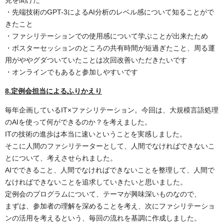
見を聞けた
・先端技術のGPT-3によるAI分析のレベル感について知ることがで
きたこと
・ファシリテーションでの使用感について学ぶことが出来たため
・ポスターセッションのところの共有時間が短過ぎたこと、周る運
用がややグダついていたことは次回改善いただきたいです
・オンラインでもあると参加しやすいです
8.定例会担当によるふりかえり
毎年企画しているIT×ファシリテーション。今回は、大規模言語処理
のAIを使って何ができるのか？を考えました。
ITの技術の進歩は本当に速いということを実感しました。
そこに人間のファシリテーターとして、人間でなければできないこ
とについて、考えさせられました。
AIでできること、人間でなければできないことを整理して、人間で
なければできないことを追求していきたいと思いました。
定例会のプログラムについて、テーマが興味深いものなので、
まずは、参加者の理解を深めることを考え、次にファシリテーショ
ンの活用を考えるという、毎回の流れを基調に作成しました。