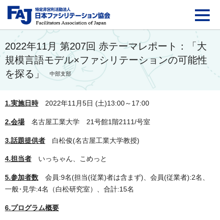
FAJ：特定非営利活動法
2022年11月 第207回 赤テーマレポート：「大
規模言語モデル×ファシリテーションの可能性
を探る」
中部支部
1.実施日時
2022年11月5日 (土)13:00～17:00
2.会場
名古屋工業大学 21号館1階2111/号室
3.話題提供者
白松俊(名古屋工業大学教授)
4.担当者
いっちゃん、こめっと
5.参加者数
会員:9名(担当(従業)者は含まず)、会員(従業者):2名、
一般･見学:4名（白松研究室）、合計:15名
6.プログラム概要