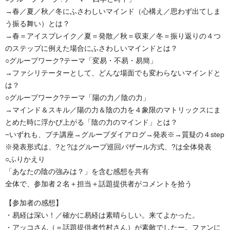
→春／夏／秋／冬にふさわしいマインド（心構え／思わず出てしま
う振る舞い）とは？
→春＝アイスブレイク／夏＝発散／秋＝収束／冬＝振り返りの４つ
のステップに例えた場合にふさわしいマインドとは？
○グループワーク?テーマ「変易・不易・易簡」
→ファシリテーターとして、どんな場面でも変わらないマインドと
は？
○グループワーク?テーマ「陽の力／陰の力」
→マインド＆スキル／陽の力＆陰の力を４象限のマトリックスにま
とめた時に浮かび上がる「陰の力のマインド」とは？
−いずれも、プチ講座→グループダイアログ→発表※→質疑の４step
※発表形式は、?と?はグループ巡回バザール方式、?は全体発表
○ふりかえり
「あなたの陰の強みは？」を含む感想を共有
全体で、参加者２名＋担当＋話題提供者がコメントを拾う
【参加者の感想】
・易経は深い！／確かに易経は素晴らしい。来てよかった。
・アッコさん（＝話題提供者竹村さん）が素敵でしたー。ファンに