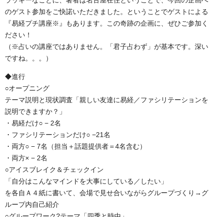
ラッキーなことに、著者は名古屋在住ということで、今回の企画へ
のゲスト参加をご快諾いただきました。ということでゲストによる
『易経プチ講座※』もあります。この奇跡の企画に、ぜひご参加く
ださい！
（※占いの講座ではありません。「君子占わず」が基本です。深い
ですね。。。）
◆進行
○オープニング
テーマ説明と現状調査「親しい友達に易経／ファシリテーションを
説明できますか？」
・易経だけ○ − 2名
・ファシリテーションだけ○ −21名
・両方○ − 7名（担当＋話題提供者＝4名含む）
・両方× − 2名
○アイスブレイク＆チェックイン
「自分はこんなマインドを大事にしている／したい」
を各自Ａ４紙に書いて、会場で見せ合いながらグループづくり→グ
ループ内自己紹介
○グループワーク?テーマ「四季と時中」