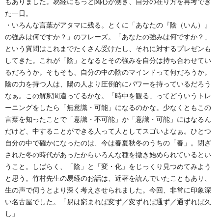
もありました。易経にもっと関心が湧き、自分の在り方を再考でき
た一日。
・いろんな言葉がアタマに残る。とくに「あなたの『陰（いん）』
の強みは何ですか？」のフレーズ。「あなたの強みは何ですか？」
という質問はこれまでたくさん受けたし、それに対するプレゼンも
してきた。これが「陰」となるとその強みを自分は持ち合わせてい
るだろうか。そもそも、自分の中の陰のマインドって何だろうか。
陰の力を持つ人は、陽の人より圧倒的にパワーを持っているだろう
なぁ。この解釈間違ってるかな。「時中を観る」ってどういうトレ
ーニングをしたら「無意識・可能」になるのかな。少なくともこの
言葉を知ったことで「意識・不可能」か「意識・可能」にはなるん
だけど、中することができる人って人としてスゴいよなぁ。ひとつ
自分の中で確かになったのは、今は春夏秋冬のうちの「春」。閉ざ
された冬の時代があったからいろんな種を撒き始められているとい
うこと。しばらく、「陰」と「変・化」をじっくり見つめてみよう
と思う。竹村先生の易経のお話は、近著を読んでいたこともあり、
生の声で伺うとより深く考えさせられました。今回、非常に印象深
い名古屋でした。「易は窮まれば変ず／変ずれば通ず／通ずれば久
し」