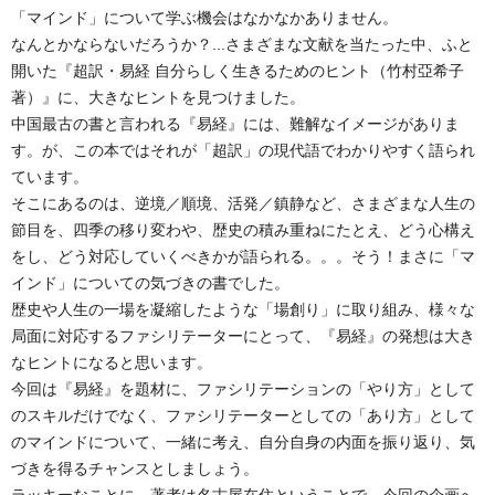
「マインド」について学ぶ機会はなかなかありません。
なんとかならないだろうか？...さまざまな文献を当たった中、ふと
開いた『超訳・易経 自分らしく生きるためのヒント（竹村亞希子
著）』に、大きなヒントを見つけました。
中国最古の書と言われる『易経』には、難解なイメージがありま
す。が、この本ではそれが「超訳」の現代語でわかりやすく語られ
ています。
そこにあるのは、逆境／順境、活発／鎮静など、さまざまな人生の
節目を、四季の移り変わや、歴史の積み重ねにたとえ、どう心構え
をし、どう対応していくべきかが語られる。。。そう！まさに「マ
インド」についての気づきの書でした。
歴史や人生の一場を凝縮したような「場創り」に取り組み、様々な
局面に対応するファシリテーターにとって、『易経』の発想は大き
なヒントになると思います。
今回は『易経』を題材に、ファシリテーションの「やり方」として
のスキルだけでなく、ファシリテーターとしての「あり方」として
のマインドについて、一緒に考え、自分自身の内面を振り返り、気
づきを得るチャンスとしましょう。