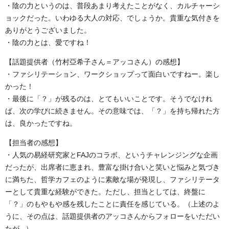
・陰の力というのは、普段あまり考えたことがなく、カルチャーシ
ョックだった。いわゆる大人の対応、でしょうか。貴重な気付きを
ありがとうございました。
・陰の力とは、愛ですね！
【話題提供者（竹村亞希子さん＝アッコさん）の感想】
・ファシリテーション、ワークショップって面白いですねー。楽し
かった！
・最後に「？」が残るのは、とてもいいことです。そうでなけれ
ば、次の学びに続きません。その意味では、「？」を持ち帰れた方
は、良かったですね。
【担当者の感想】
・人気の易経研究家とFAJのコラボ、というチャレンジングな企画
だったが、出席者に恵まれ、豊富な掛け合いと笑いと悩みと気づき
に満ちた、哲学カフェのように素敵な場が発現し、ファシリテータ
ーとして貴重な経験ができた。ただし、担当としては、終盤に
「？」のもやもや感を残したことに責任を感じている。（上述のよ
うに、その点は、話題提供者のアッコさんからフォローをいただい
たが...）