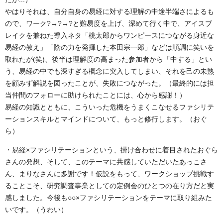
やはりそれは、自分自身の易経に対する理解の中途半端さによるも
ので、ワーク?→?→?と難易度を上げ、深めて行く中で、アイスブ
レイクを兼ねた導入ネタ「桃太郎からワンピースにつながる身近な
易経の教え」「陰の力を発揮した本田宗一郎」などは順調に笑いを
取れたが(笑)、後半は理解度の高まった参加者から「中する」とい
う、易経の中でも深すぎる概念に突入してしまい、それを己の未熟
を顧みず解説を図ったことが、失敗につながった。（最終的には担
当仲間のフォローに助けられたことには、心から感謝！）
易経の知識とともに、こういった危機をうまくこなせるファシリテ
ーションスキルとマインドについて、もっと修行します。（おぐ
ら）
・易経×ファシリテーションという、掛け合わせに着目されたおぐら
さんの発想、そして、このテーマに共感していただいたあっこさ
ん、まりなさんに多謝です！仮説をもって、ワークショップ挑戦す
ることこそ、研究調査事業としての定例会のひとつの在り方だと実
感しました。今後も○○×ファシリテーションをテーマに取り組みた
いです。（うわい）