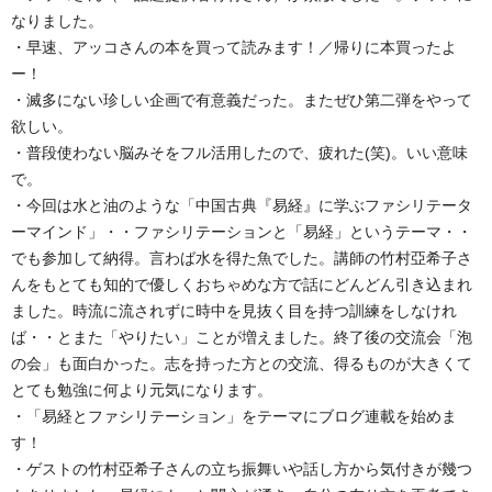
なりました。
・早速、アッコさんの本を買って読みます！／帰りに本買ったよ
ー！
・滅多にない珍しい企画で有意義だった。またぜひ第二弾をやって
欲しい。
・普段使わない脳みそをフル活用したので、疲れた(笑)。いい意味
で。
・今回は水と油のような「中国古典『易経』に学ぶファシリテータ
ーマインド」・・ファシリテーションと「易経」というテーマ・・
でも参加して納得。言わば水を得た魚でした。講師の竹村亞希子さ
んをもとても知的で優しくおちゃめな方で話にどんどん引き込まれ
ました。時流に流されずに時中を見抜く目を持つ訓練をしなけれ
ば・・とまた「やりたい」ことが増えました。終了後の交流会「泡
の会」も面白かった。志を持った方との交流、得るものが大きくて
とても勉強に何より元気になります。
・「易経とファシリテーション」をテーマにブログ連載を始めま
す！
・ゲストの竹村亞希子さんの立ち振舞いや話し方から気付きが幾つ