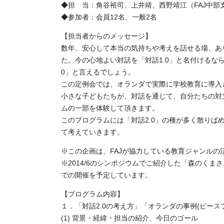
◆担 当：角谷裕司、上井靖、西野靖江（FAJ中部
◆参加者：会員12名、一般2名
【担当者からのメッセージ】
数年、安心して本当の気持ちや考えを話せる場、あ
た。今の心地よい対話を「対話1.0」と名付けるな
0」と言えるでしょう。
この定例会では、オランダで実際に学校教育に導入
小さな子どもたちが、対話を通じて、自分たちの対
ムの一部を体験して頂きます。
このプログラムには「対話2.0」の種が多く散りば
て考えていきます。
※この企画は、FAJが協力している教育ジャンルの
※2014/6のシンポジウムでご紹介した「森のく
での開催を予定しています。
【プログラム内容】
１．「対話2.0の考え方」「オランダの事例(ピース
(1) 背景・経緯・担当の紹介、今日のゴール