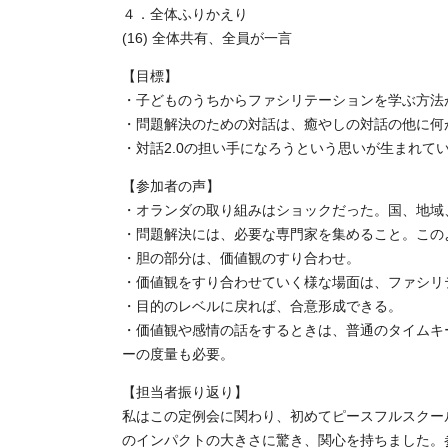
４．全体ふりかえり
(16) 全体共有、全員が一言
【目標】
・子どものうちからファシリテーションを学ぶ方法が
・問題解決のための対話は、癒やしの対話の他に何
・対話2.0の担い手になろうという思いが生まれて
【参加者の声】
・オランダの取り組みはショックだった。国、地域
・問題解決には、必要な専門家を集めること。この
・胆の部分は、価値観のすり合わせ。
・価値観をすり合わせていく様な場面は、ファシリ
・目的のレベルに戻れば、合意形成できる。
・価値観や感情の話をするときは、普通のタイムキ
ーの度量も必要。
【担当者振り返り】
私はこの定例会に関わり、初めてピースフルスクー
のインパクトの大きさに驚き、関心を持ちました。