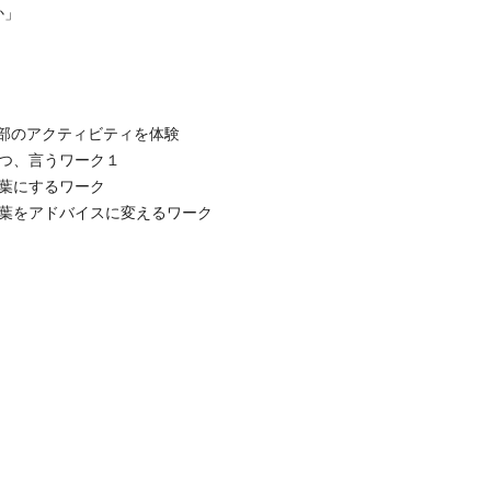
か」
部のアクティビティを体験
を持つ、言うワーク１
言葉にするワーク
し言葉をアドバイスに変えるワーク