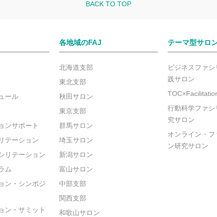
BACK TO TOP
各地域のFAJ
テーマ型サロ
北海道支部
ビジネスファシ
践サロン
東北支部
TOC×Facilitat
ュール
秋田サロン
行動科学ファシ
東京支部
究サロン
ョンサポート
群馬サロン
オンライン・フ
リテーション
埼玉サロン
ン研究サロン
シリテーション
新潟サロン
ラム
富山サロン
ョン・シンポジ
中部支部
関西支部
ョン・サミット
和歌山サロン