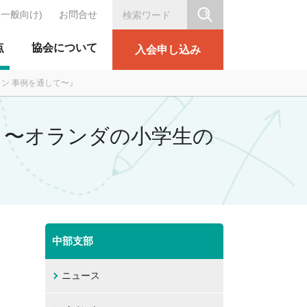
(一般向け)
お問合せ
シリテーション協会
点
協会について
入会申し込み
ン 事例を通して〜』
う〜オランダの小学生の
中部支部
ニュース