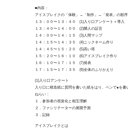
■内容：
アイスブレイクの「体験」→「制作」→「発表」の順序
１３：００〜１３：４０ (1)入り口アンケート＋導入
１３：４０〜１４：００ (2)隣人の証言
１４：００〜１４：１５ (3)人間マップ
１４：１５〜１４：３５ (4)ニックネーム作り
１４：４５〜１５：２０ (5)高い塔
１５：２０〜１６：１０ (6)アイスブレイク作り
１６：１０〜１７：１５ (7)発表
１７：１５〜１７：３５ (8)全体のふりかえり
(1)入り口アンケート
入り口に模造紙に質問を書いた紙をはり、ペンで●を書
ねらい：
１．参加者の視覚化と相互理解
２．ファシリテーターの展開予測
３．記録
アイスブレイクとは