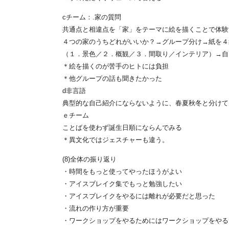
cチーム：.家の質問
共通点と相違点を「家」をテーマに絵を描くことで体験
４つの家のうちどれがいいか？→グループ分け→紙を４
（１．景色／２．概観／３．間取り／インテリア）→自
＊絵を描くのが苦手のヒトには負担
＊他グループの話も聞きたかった
d非言語
典型的な自己紹介にならないように、春夏秋冬と分けて
ｅチーム
ことばを使わず誕生日順にならんでみる
＊異文化ではジェスチャーも違う。
(8)全体の振り返り
・時間をもっと使ってやったほうがよい
・アイスブレイク集でもっと勉強したい
・アイスブレイクをやるには離れが必要だと思った
・流れの作り方が重要
・ワークショップをやるためにはワークショップをやる