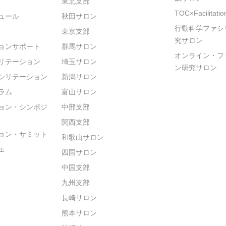
東北支部
TOC×Facilitat
ュール
秋田サロン
行動科学ファシ
東京支部
究サロン
ョンサポート
群馬サロン
オンライン・フ
リテーション
埼玉サロン
ン研究サロン
シリテーション
新潟サロン
ラム
富山サロン
ョン・シンポジ
中部支部
関西支部
ョン・サミット
和歌山サロン
ェ
四国サロン
中国支部
九州支部
長崎サロン
熊本サロン