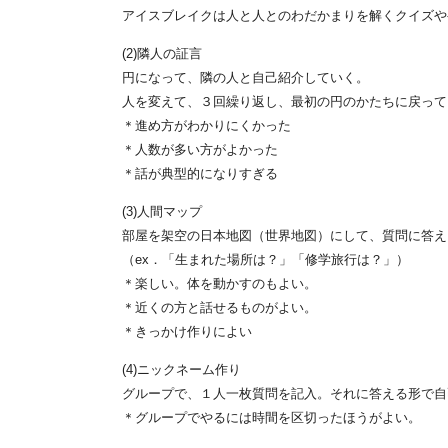
アイスブレイクは人と人とのわだかまりを解くクイズや
(2)隣人の証言
円になって、隣の人と自己紹介していく。
人を変えて、３回繰り返し、最初の円のかたちに戻って
＊進め方がわかりにくかった
＊人数が多い方がよかった
＊話が典型的になりすぎる
(3)人間マップ
部屋を架空の日本地図（世界地図）にして、質問に答え
（ex．「生まれた場所は？」「修学旅行は？」）
＊楽しい。体を動かすのもよい。
＊近くの方と話せるものがよい。
＊きっかけ作りによい
(4)ニックネーム作り
グループで、１人一枚質問を記入。それに答える形で自
＊グループでやるには時間を区切ったほうがよい。