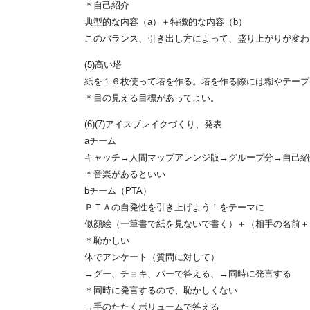
＊自己紹介
典型的な内容（a）＋特徴的な内容（b）
このバランス、引き出し方によって、盛り上がりが変わ
(5)高い塔
紙を１６枚使って塔を作る。塔を作る際には糊やテープ
＊目の見える目標があってよい。
(6)(7)アイスブレイクづくり、発表
aチーム
キャッチ→人間マップアレンジ版→グループ分→自己紹
＊音楽があるといい
bチーム（PTA）
ＰＴＡの自発性を引き上げよう！をテーマに
似顔絵（一筆書で紙を見ないで書く）＋（相手の名前＋
＊恥かしい
体でアンケート（質問に対して）
→グー、チョキ、パーで答える、→同時に発言する
＊同時に発言するので、恥かしくない
→手のたたくボリュームで答える