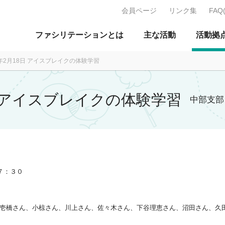
会員ページ
リンク集
FAQ
J：特定非営利活動法人 日本ファ
ファシリテーションとは
主な活動
活動拠
06年2月18日 アイスブレイクの体験学習
8日 アイスブレイクの体験学習
中部支部
７：３０
壱橋さん、小椋さん、川上さん、佐々木さん、下谷理恵さん、沼田さん、久