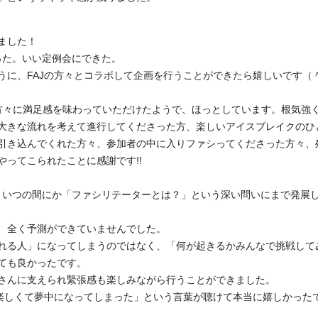
ました！
った。いい定例会にできた。
うに、FAJの方々とコラボして企画を行うことができたら嬉しいです（
の方々に満足感を味わっていただけたようで、ほっとしています。根気強
大きな流れを考えて進行してくださった方、楽しいアイスブレイクのひ
引き込んでくれた方々、参加者の中に入りファシってくださった方々、
ってこられたことに感謝です!!
で、いつの間にか「ファシリテーターとは？」という深い問いにまで発展
、全く予測ができていませんでした。
れる人」になってしまうのではなく、「何が起きるかみんなで挑戦して
ても良かったです。
さんに支えられ緊張感も楽しみながら行うことができました。
が楽しくて夢中になってしまった」という言葉が聴けて本当に嬉しかった