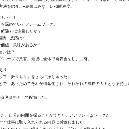
法を紹介。−結果はみな、1〜3問程度。
ふりかえり
りを深めていくフレームワーク。
出来事、経験）に注目したか？
きの感情、反応は？
のような価値・意味があるか？
クションは？
グループで共有。最後に全体で発表会をし、共有。
えり
ップ＋振り返り」をさらに振り返った。
とで、あらためてそれが概念化され、それぞれの成長のカギとなる持ち
を参考資料として配布した。
てみた。自分の内面を探ることができた。いいフレームワークだ。
すぐ仕事に取り入れられる内容に感激しました。