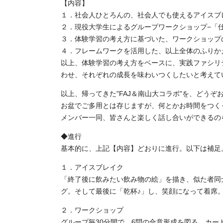
【内容】
１．社会人ひとろんの、社会人でも使えるアイスブ
２．現役大学生によるグループワークショップ−「
３．体験学習の考え方に基づいた、ワークショップの
４．フレームワークを活用した、以上全体のふりか
以上、体験学習の考え方をベースに、実践ファシリ
わせ、それぞれの成長を味わいつくしたいと考えて
以上、帰ってきた"FAJ＆南山大コラボ"を、どうぞ
お盆でご多用とは存じますが、何とかお時間をつく
メンバー一同、皆さんと楽しく話し合いができるの
◆進行
基本的に、上記【内容】どおりに進行。以下は補足
１．アイスブレイク
「終了後に飲みたい飲み物の絵」を描き、似た者同
グ。そして最後に「乾杯♪」し、笑顔になって着席
２．ワークショップ
グループ毎30分間で、6問の合意形成を図る。カ