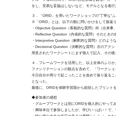
をし、安易な妥協はしないなど、モデルとなる進行方
３．「ORID」を用いたワークショップの"丁寧な"
※「ORID」とは、以下の順に問いかけをして振返
・Objective Question（客観的な質問）何（
・Reflective Question（内省的な質問）そのと
・Interpretive Question（解釈的な質問）ど
・Decisional Question（決断的な質問）次のア
用意されたワークシートにまず個人で記入、その後
４．フレームワークを活用した、以上全体のふりか
ファシリテーションの観点を含めて、「ワークショ
今日自分や周りで起こったことを改めて振り返るこ
となった。
最後に、ORIDを体験学習面から総括したプリント
◆参加者の感想
・グループワークとは別にORIDを個人的にやっ
・興味本位で参加しましたが、学びいっぱい！で、