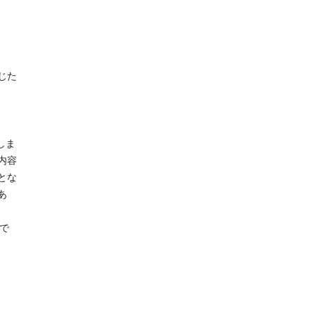
じた
しま
内容
とな
あ
で