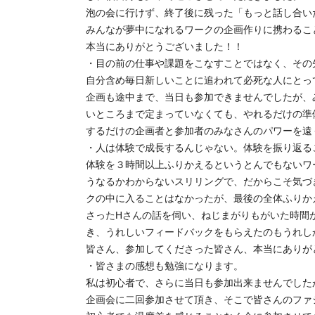
泡の会に行けず、終了後に残った「もっと話し合い
みんなが夢中になれるワークの企画作りに携わること
本当にありがとうございました！！
・目の前の仕事や課題をこなすことではなく、その
自分含め毎日新しいことに追われて必死な人にとっ
企画も途中まで、当日も参加できませんでしたが、
いところまで定まっていなくても、やれるだけの準
するだけの企画者と参加者のみなさんのパワーを遠
・人は体験で成長するんじゃない。体験を振り返る
体験を３時間以上ふりかえるというとんでもないワ
うなるかわからないスリリングで、だからこそ気づ
クの中に入ることはなかったが、最後の全体ふりか
さったHさんの話を伺い、ねじまがりもがいた時間
き、うれしいフィードバックをもらえたのもうれし
皆さん、参加してくださった皆さん、本当にありが
・皆さまの感想も勉強になります。
私は初心者で、さらに当日も参加出来ませんでした
企画会に二回参加させて頂き、そこで皆さんのファ