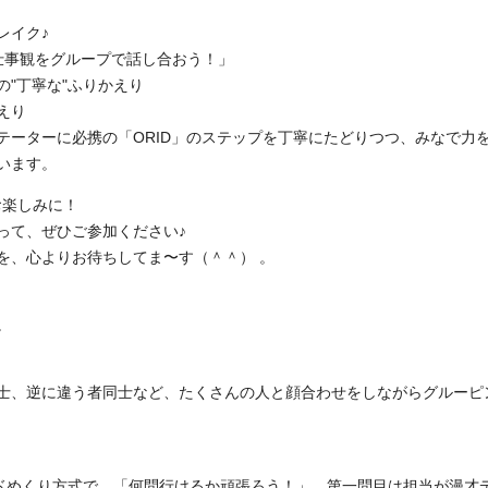
レイク♪
仕事観をグループで話し合おう！」
"丁寧な"ふりかえり
えり
テーターに必携の「ORID」のステップを丁寧にたどりつつ、みなで力
います。
お楽しみに！
って、ぜひご参加ください♪
を、心よりお待ちしてま〜す（＾＾） 。
。
士、逆に違う者同士など、たくさんの人と顔合わせをしながらグルーピ
。
ードめくり方式で、「何問行けるか頑張ろう！」。第一問目は担当が漫才