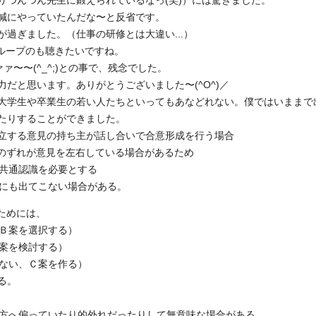
りつんつん先生に鍛えられているなっ(笑)）には驚きました。
減にやっていたんだな〜と反省です。
過ぎました。（仕事の研修とは大違い...）
グループのも聴きたいですね。
〜〜(^_^;)との事で、残念でした。
だと思います。ありがとうございました〜(^O^)／
大学生や卒業生の若い人たちといってもあなどれない。僕ではいままで
たりすることができました。
立する意見の持ち主が話し合いで合意形成を行う場合
識のずれが意見を左右している場合があるため
、共通認識を必要とする
いにも出てこない場合がある。
ためには、
、Ｂ案を選択する）
案を検討する）
ない、Ｃ案を作る）
る。
一方へ偏っていたり的外れだったりして無意味な場合がある