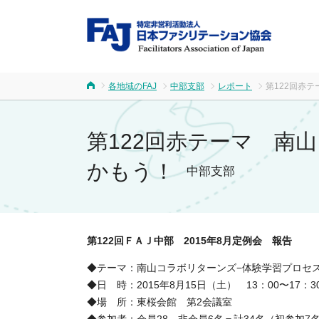
FA
各地域のFAJ
中部支部
レポート
第122回赤
ホーム
第122回赤テーマ 南
かもう！
中部支部
第122回ＦＡＪ中部 2015年8月定例会 報告
◆テーマ：南山コラボリターンズ−体験学習プロセ
◆日 時：2015年8月15日（土） 13：00〜17：3
◆場 所：東桜会館 第2会議室