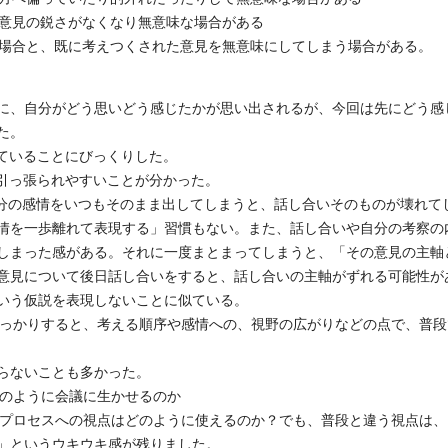
で意見の鋭さがなくなり無意味な場合がある
い場合と、既に考えつくされた意見を無意味にしてしまう場合がある。
に、自分がどう思いどう感じたかが思い出されるが、今回は先にどう感
た。
れていることにびっくりした。
に引っ張られやすいことが分かった。
自分の感情をいつもそのまま出してしまうと、話し合いそのものが壊れて
情を一歩離れて表現する」習慣もない。また、話し合いや自分の考察の
しまった感がある。それに一度まとまってしまうと、「その意見の主軸
意見について後日話し合いをすると、話し合いの主軸がずれる可能性が
いう仮説を表現しないことに似ている。
しっかりすると、考える順序や感情への、視野の広がりなどの点で、普段
らないことも多かった。
どのように会議に生かせるのか
、プロセスへの視点はどのように使えるのか？でも、普段と違う視点は、
」というウキウキ感が残りました。