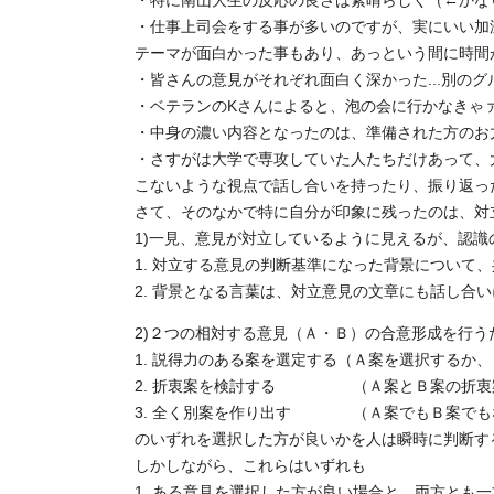
・特に南山大生の反応の良さは素晴らしく（←かな
・仕事上司会をする事が多いのですが、実にいい加
テーマが面白かった事もあり、あっという間に時間が
・皆さんの意見がそれぞれ面白く深かった...別の
・ベテランのKさんによると、泡の会に行かなきゃァァ
・中身の濃い内容となったのは、準備された方のお力
・さすがは大学で専攻していた人たちだけあって、
こないような視点で話し合いを持ったり、振り返っ
さて、そのなかで特に自分が印象に残ったのは、対
1)一見、意見が対立しているように見えるが、認
1. 対立する意見の判断基準になった背景について
2. 背景となる言葉は、対立意見の文章にも話し合
2)２つの相対する意見（Ａ・Ｂ）の合意形成を行う
1. 説得力のある案を選定する（Ａ案を選択するか
2. 折衷案を検討する （Ａ案とＢ案の折衷
3. 全く別案を作り出す （Ａ案でもＢ案でも
のいずれを選択した方が良いかを人は瞬時に判断す
しかしながら、これらはいずれも
1. ある意見を選択した方が良い場合と、両方とも