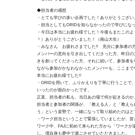
◆担当者の感想
・とても学びの多い企画でした！ありがとうござい
・担当としてもORIDを知らなかったので学びにな
・今日は本当にお疲れ様でした！今後もまたこのよ
＾）ありがとうございました！（南山大生）
・みなさん お疲れさまでした!! 充分に参加者
メンバーの意向を引き出してくださった方、昨日の
きを創ってくださった方、それに続いて、参加者を
ながら参加がかなわなかったメンバーも、ここまでや
本当にお疲れ様でした!!
・ORIDを用いて、ふりかえりを丁寧に行うこと
いったのが面白かったです。
正直、担当者の私も、当日あの場で何が起きるのか
担当者と参加者の関係が、「教える人」と「教えら
う」という姿勢で、一緒になって取り組めたのはと
・ワーク担当ということで緊張していましたが、皆
ワーク中、FAJに初めて来られた方から「ワーク
し、僕自身も夢中で過ごさせていただきました。