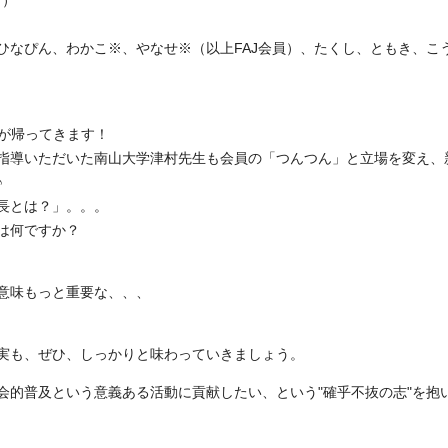
名）
ひなぴん、わかこ※、やなせ※（以上FAJ会員）、たくし、ともき、こ
"が帰ってきます！
指導いただいた南山大学津村先生も会員の「つんつん」と立場を変え、
♪
長とは？」。。。
は何ですか？
る意味もっと重要な、、、
実も、ぜひ、しっかりと味わっていきましょう。
的普及という意義ある活動に貢献したい、という"確乎不抜の志"を抱