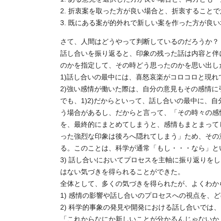
2. 折衷案を取った方が良い場合と、折衷すること
3. 既にある案が的外れで新しい案を作った方が良
さて、人間はどうやって判断しているのだろうか？
話し合いを振り返ると、印象の残った話は内容と伴
のかを指定して、その時どう思ったのかを思い出し
1)話し合いの最中には、喜怒哀楽がコロコロと現
2)強い感情が働いた際は、自分の意見もその感情
でも、1)2)だからといって、話し合いの最中に、
う場合があるし、だからと言って、「その時々の感
を、最終的にまとめてしまうと、感情もまとまって
った強烈な印象は後ろへ隠れてしまう」ため、その
る。このことは、科学が通常「もし・・・なら」と
3) 話し合いにおいてプロセスを主軸に振り返りを
はない気づきを得られることができた。
全体として、多くの気づきを得られたが、よくわか
1) 感情の影響や話し合いのプロセスへの視点を、
2) 科学的事象の発見や開発における話し合いでは
「これからなにか新しいことが分かるんじゃないか