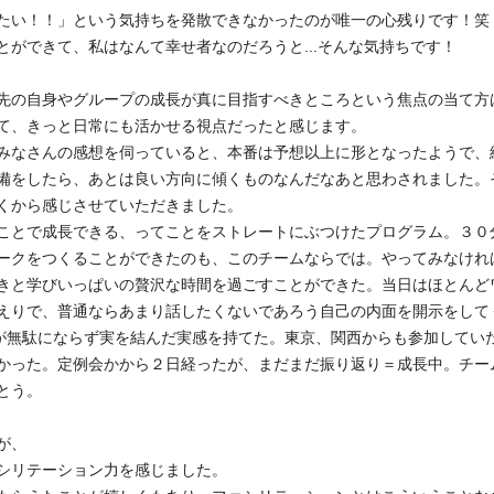
たい！！」という気持ちを発散できなかったのが唯一の心残りです！笑
ができて、私はなんて幸せ者なのだろうと...そんな気持ちです！
先の自身やグループの成長が真に目指すべきところという焦点の当て方
て、きっと日常にも活かせる視点だったと感じます。
みなさんの感想を伺っていると、本番は予想以上に形となったようで、
備をしたら、あとは良い方向に傾くものなんだなあと思わされました。
くから感じさせていただきました。
ことで成長できる、ってことをストレートにぶつけたプログラム。３０
ークをつくることができたのも、このチームならでは。やってみなけれ
きと学びいっぱいの贅沢な時間を過ごすことができた。当日はほとんど
えりで、普通ならあまり話したくないであろう自己の内面を開示をして
が無駄にならず実を結んだ実感を持てた。東京、関西からも参加してい
かった。定例会かから２日経ったが、まだまだ振り返り＝成長中。チー
とう。
が、
シリテーション力を感じました。