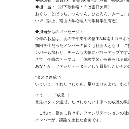
◆参加者：会員28、非会員6名＝計34名（初参加7
◆担 当：（以下敬称略：※は当日欠席）
おぐら、とばっち、つんつん、ひとろん、みーこ、
い※（以上、南山大学心理人間学科学生有志）
◆担当からのメッセージ：
今年のお盆は、あの中部支部名物"FAJ&南山コラボ
前回学生だったメンバーの多くも社会人となり、ご
ンバーも加わり、チームも大幅にパワーアップです
さて、今回のテーマは、「体験学習から得られる成
あなたが、ファシリテーターとして目指したいもの
"タスク達成"？
いえいえ、それだけじゃあ、足りませんよね。あ
そう、、、"成長"！
目先のタスク達成、だけじゃない未来への成長の果
これは、暑さに負けず、ファシリテーションの社会
メンバーが、議論を重ねた企画です。