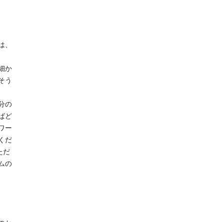
は、
細か
そう
分の
ばど
ワー
くだ
ただ
ムの