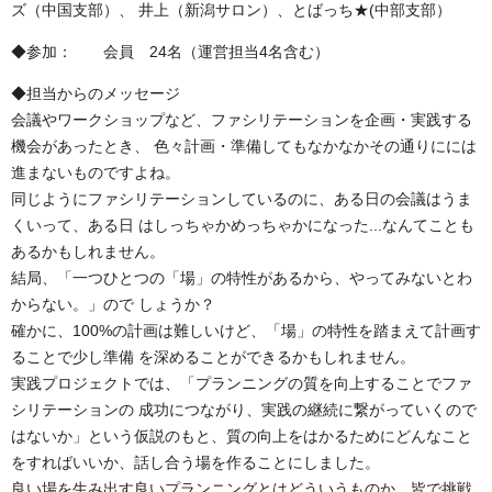
ズ（中国支部）、 井上（新潟サロン）、とばっち★(中部支部）
◆参加： 会員 24名（運営担当4名含む）
◆担当からのメッセージ
会議やワークショップなど、ファシリテーションを企画・実践する
機会があったとき、 色々計画・準備してもなかなかその通りにには
進まないものですよね。
同じようにファシリテーションしているのに、ある日の会議はうま
くいって、ある日 はしっちゃかめっちゃかになった...なんてことも
あるかもしれません。
結局、「一つひとつの「場」の特性があるから、やってみないとわ
からない。」ので しょうか？
確かに、100%の計画は難しいけど、「場」の特性を踏まえて計画す
ることで少し準備 を深めることができるかもしれません。
実践プロジェクトでは、「プランニングの質を向上することでファ
シリテーションの 成功につながり、実践の継続に繋がっていくので
はないか」という仮説のもと、質の向上をはかるためにどんなこと
をすればいいか、話し合う場を作ることにしました。
良い場を生み出す良いプランニングとはどういうものか、皆で挑戦