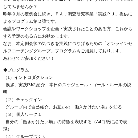
してみませんか？
昨年９月の定例会に続き、ＦＡＪ調査研究事業「実践ＰＪ」提供に
よるプログラム第２弾です。
会議やワークショップを企画・実践されたことのある方、これから
する予定のある方にお勧めします。
なお、本定例会後の気づきを実践につなげるための「オンラインセ
ルフコーチンググループ」プログラムもご用意しております。
あわせてご参加ください！
◆プログラム
（1）イントロダクション
−挨拶、実践PJの紹介、本日のスケジュール・ゴール・ルールの説
明
（２）チェックイン
−グループ内で自己紹介、お互いの「働きかけたい場」を知る
（３）個人ワーク１
−自分の「働きかけたい場」の特徴を表現する（A4白紙に絵で表
現）
（４）グループづくり