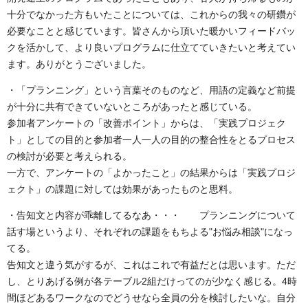
十分でなかった方もいたことについては、これからの我々の研鑽が
必要なことと感じています。皆さんから頂いた暖かいフィードバッ
クを活かして、より良いプログラムに仕立てていきたいと考えてい
ます。ありがとうございました。
・「プランニング」という言葉そのものなど、用語の定義など前提
が十分に共有できていないところがあったと感じている。
参加者アンケートの「改善ポイント」からは、「実践プロジェク
ト」としての目的と参加者一人一人の目的の整合性をとるプロセス
の検討が必要と考えられる。
一方で、アンケートの「よかったこと」の結果からは「実践プロジ
ェクト」の課題に対しては効果があったものと思料。
・告知文と内容が乖離してるなあ・・・ プランニングについて
話す場というより、それぞれの課題をもちよる"お悩み相談"になっ
てる。
告知文と違う気がするが、これはこれで有益だとは思います。ただ
し、とりあげる例が各テーブル2組だけってのが少なく感じる。4時
間ほどあるワークなのでどうせなら全員の分を検討したいな。自分