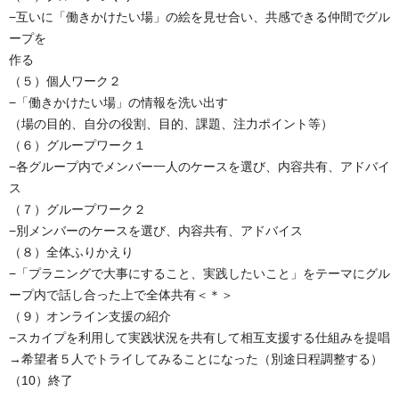
−互いに「働きかけたい場」の絵を見せ合い、共感できる仲間でグル
ープを
作る
（５）個人ワーク２
−「働きかけたい場」の情報を洗い出す
（場の目的、自分の役割、目的、課題、注力ポイント等）
（６）グループワーク１
−各グループ内でメンバー一人のケースを選び、内容共有、アドバイ
ス
（７）グループワーク２
−別メンバーのケースを選び、内容共有、アドバイス
（８）全体ふりかえり
−「プラニングで大事にすること、実践したいこと」をテーマにグル
ープ内で話し合った上で全体共有＜＊＞
（９）オンライン支援の紹介
−スカイプを利用して実践状況を共有して相互支援する仕組みを提唱
→希望者５人でトライしてみることになった（別途日程調整する）
（10）終了