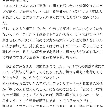
◆担当者振り返り
・参加された皆さまの「実践」に関する話し合い・情報交換にニー
ズが高く、場を持ったことに対する評価をいただけたことが何より
も良かった。このプログラムをさらに作りこんでいく励みになっ
た。
但し、もともと想定していた「企画して実践したもののうまくいか
ない人」や「これから企画をする予定がある人」がどんぴしゃりと
集まるわけではなく、初めての方から大ベテランまで様々なレベル
の人が参加した。提供側としてはそれぞれのニーズに応じることは
難しかった。ＦＡＪの定例会である以上、様々な人が参加するとい
う前提でプログラムを考える必要があると思った。
・参加者のみなさん お疲れさまでした!! それぞれの実践体験につ
いて、根気強く引き出してくださった方、流れを考えて進行してく
ださった方、ありがとうございました。
ずっと外から見ていたのですが、ファシリテーターと参加者の関係
が「教える人と教えられる人」になるのではなく、「どのような場
なのか理解しよう」「どうすれば、課題の場が良くなるか、一緒に
考えよう」という姿勢が随所に見え、とても良かったです。
開発途上のプログラムであったこともあり、各人が持ち帰るものが