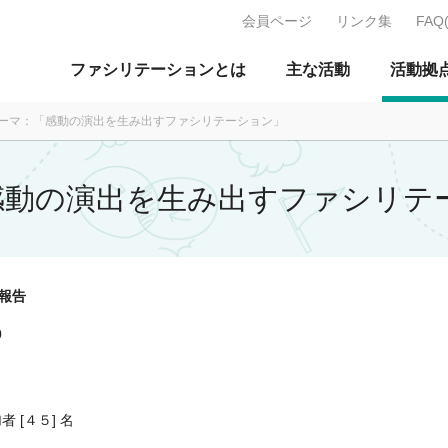
会員ページ
リンク集
FAQ
J：特定非営利活動法人 日本ファ
ファシリテーションとは
主な活動
活動拠
赤テーマ：「感動の演出を生み出すファシリテーション」
「感動の演出を生み出すファシリテ
マ報告
30
者 [４５] 名