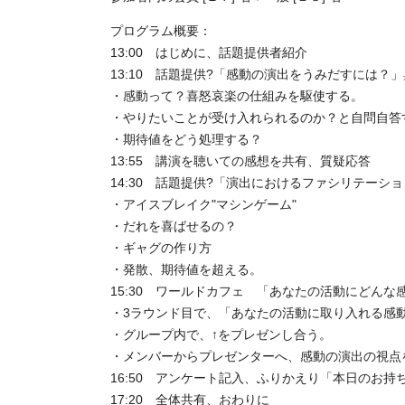
プログラム概要：
13:00 はじめに、話題提供者紹介
13:10 話題提供?「感動の演出をうみだすには？
・感動って？喜怒哀楽の仕組みを駆使する。
・やりたいことが受け入れられるのか？と自問自答
・期待値をどう処理する？
13:55 講演を聴いての感想を共有、質疑応答
14:30 話題提供?「演出におけるファシリテーシ
・アイスブレイク"マシンゲーム"
・だれを喜ばせるの？
・ギャグの作り方
・発散、期待値を超える。
15:30 ワールドカフェ 「あなたの活動にどん
・3ラウンド目で、「あなたの活動に取り入れる感動
・グループ内で、↑をプレゼンし合う。
・メンバーからプレゼンターへ、感動の演出の視点
16:50 アンケート記入、ふりかえり「本日のお持
17:20 全体共有、おわりに