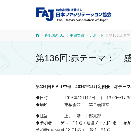
FA
各地域のFAJ
中部支部
レポート
第136回:
ホーム
第136回:赤テーマ：
第136回ＦＡＪ中部 2016年12月定例会 赤テー
◆日時： 2016年12月17日(土) 13:00〜17:
◆場所： 東桜会館 第二会議室
◆担当： 上井 靖 中部支部
◆参加者： ゲスト[1] 名＋運営チーム[2] 名 ＋ 参加
参加者内の会員 [２７] 名＋一般 [１８] 名