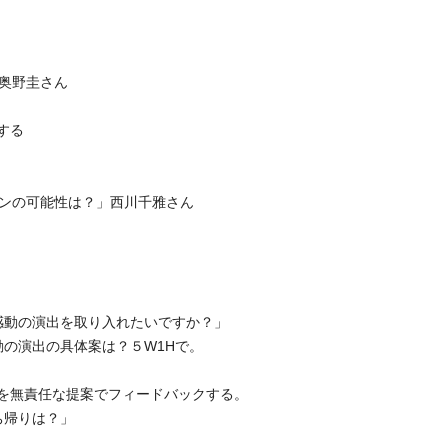
」奥野圭さん
する
ョンの可能性は？」西川千雅さん
な感動の演出を取り入れたいですか？」
の演出の具体案は？５W1Hで。
を無責任な提案でフィードバックする。
ち帰りは？」