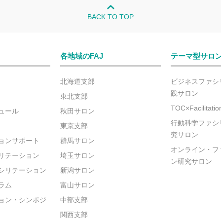
BACK TO TOP
各地域のFAJ
テーマ型サロ
北海道支部
ビジネスファシ
践サロン
東北支部
TOC×Facilitat
ュール
秋田サロン
行動科学ファシ
東京支部
究サロン
ョンサポート
群馬サロン
オンライン・フ
リテーション
埼玉サロン
ン研究サロン
シリテーション
新潟サロン
ラム
富山サロン
ョン・シンポジ
中部支部
関西支部