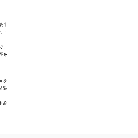
後半
ット
で、
座を
何を
経験
も必