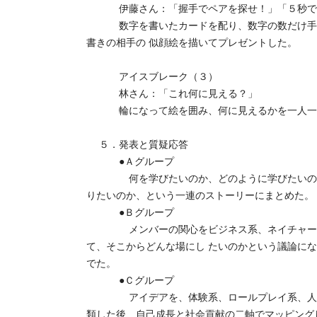
伊藤さん：「握手でペアを探せ！」「５秒で
数字を書いたカードを配り、数字の数だけ手を
書きの相手の 似顔絵を描いてプレゼントした。
アイスブレーク（３）
林さん：「これ何に見える？」
輪になって絵を囲み、何に見えるかを一人一人
５．発表と質疑応答
●Ａグループ
何を学びたいのか、どのように学びたいのか、
りたいのか、という一連のストーリーにまとめた。
●Ｂグループ
メンバーの関心をビジネス系、ネイチャー系、
て、そこからどんな場にし たいのかという議論に
でた。
●Ｃグループ
アイデアを、体験系、ロールプレイ系、人間力
類した後、自己成長と社会貢献の二軸でマッピング