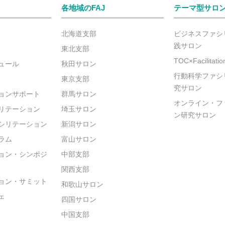
各地域のFAJ
テーマ型サロ
北海道支部
ビジネスファシ
践サロン
東北支部
TOC×Facilitat
ュール
秋田サロン
行動科学ファシ
東京支部
究サロン
ョンサポート
群馬サロン
オンライン・フ
リテーション
埼玉サロン
ン研究サロン
シリテーション
新潟サロン
ラム
富山サロン
ョン・シンポジ
中部支部
関西支部
ョン・サミット
和歌山サロン
ェ
四国サロン
中国支部