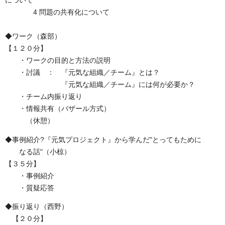
について
4 問題の共有化について
◆ワーク（森部）
【１２０分】
・ワークの目的と方法の説明
・討議 ： 『元気な組織／チーム』とは？
『元気な組織／チーム』には何が必要か？
・チーム内振り返り
・情報共有（バザール方式）
（休憩）
◆事例紹介?『元気プロジェクト』から学んだ"とってもために
なる話"（小椋）
【３５分】
・事例紹介
・質疑応答
◆振り返り（西野）
【２０分】