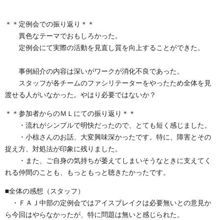
＊＊定例会での振り返り＊＊
異色なテーマでおもしろかった。
定例会にて実際の活動を見直し質を向上することができた。
事例紹介の内容は深いがワークが消化不良であった。
スタッフが各チームのファシリテーターをやったため全体を見
渡せる人がいなかった。やはり必要ではないか？
＊＊参加者からのＭＬにての振り返り＊＊
・流れがシンプルで明快だったので、とても短く感じました。
・小椋さんのお話、大変興味深かったです。特に、障害とその
捉え方、対処法が印象に残りました。
・また、ご自身の気持ちが萎えてしまいそうなときに支えてく
れる仲間のことも、もっともっと聴きたかったです。
■全体の感想（スタッフ）
・ＦＡＪ中部の定例会ではアイスブレイクは必要無いとの意見か
ら今回はやらなかったが、特に問題は無いと感じられた。