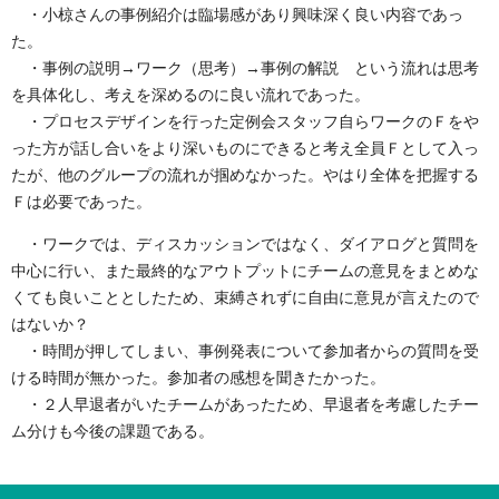
・小椋さんの事例紹介は臨場感があり興味深く良い内容であっ
た。
・事例の説明→ワーク（思考）→事例の解説 という流れは思考
を具体化し、考えを深めるのに良い流れであった。
・プロセスデザインを行った定例会スタッフ自らワークのＦをや
った方が話し合いをより深いものにできると考え全員Ｆとして入っ
たが、他のグループの流れが掴めなかった。やはり全体を把握する
Ｆは必要であった。
・ワークでは、ディスカッションではなく、ダイアログと質問を
中心に行い、また最終的なアウトプットにチームの意見をまとめな
くても良いこととしたため、束縛されずに自由に意見が言えたので
はないか？
・時間が押してしまい、事例発表について参加者からの質問を受
ける時間が無かった。参加者の感想を聞きたかった。
・２人早退者がいたチームがあったため、早退者を考慮したチー
ム分けも今後の課題である。