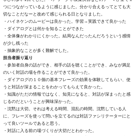
つにつながっているように感じました。分かり合えるってとても大
切なことだなーと改めて感じられる日となりました。
・ハイネケンのムービーは良かった。学習→実践できて良かった
・ダイアログとは何かを知ることができた
・全体像がわかりにくかった。結局なんだったんだろうという感情
が少し残った
・抽象的なことが多く難解でした。
担当者振り返り
・参加者自身の話ができ、相手の話を聴くことができ、みなが満足
のいく対話の場を作ることができて良かった。
・ダイアログの１０個の基本フレーズの効果を体験してもらい、使
うと対話が深まることをわかってもらえて良かった。
・知識がただの情報ではなく、知見になると、対話が深まったと感
じるのだということが興味深かった。
・沈黙は大切。それは考える時間、混乱の時間。沈黙している人
に、フレーズを使って問いを立てるのは対話ファシリテーターにと
って良いツールであると思う。
・対話に入る前の場づくりが大切だとわかった。