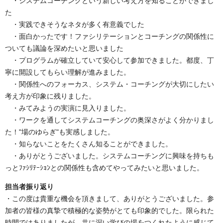
・システムコーチングという新しい考え方を知ることができまし
た
・実践できそうなネタが多く有意義でした
・面白かったです！ファシリテーションとコーチングの関係性に
ついても議論を深めたいと思いました
・プログラムが確立していて安心して参加できました。都度、丁
寧に開設してもらい理解が進みました。
・関係性へのフォーカス、システム・コーチングが大切にしたい
考え方が印象に残りました。
・みてみようの実演に見入りました。
・ワークを通してシステムコーチングの奥深さがよく分かりまし
た！"場のゆらぎ"も実感しました。
・知らないことをたくさん知ることができました。
・ありがとうございました。システムコーチングに興味を持ちも
っとﾌｧｼﾘﾃｰｼｮﾝとの関係性も含めてやってみたいと思いました。
担当者振り返り
・この度は貴重な機会を頂きまして、ありがとうございました。参
加者の皆様の真摯で積極的な姿勢がとても印象的でした。限られた
時間ではありましたが、共に深い学びの場をつくれたように感じて