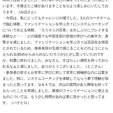
います。今後またご縁がありますことを心より楽しみにいたしてお
ります。（みほさん）
・今回は、私にとってもチャレンジの場でした。3人のコーチチーム
で臨む体験、ファシリテーションを学ぶ方々にシステムコーチング
について伝える体験、「ろうそくの芯巻」を久しぶりにプレイする
体験など・・・どの場面でも中部支部の皆様の学びへの集中力、真
摯さを感じました。ファシリテーションを学ぶ方々は言語化を得意
とされているため、身体表現や五感で感じることをどのようにとら
えられる(斜めからみられないだろうか)と少し思っていたのです
が、杞憂に終わりました。みなさん、すばらしい感性を持っておら
れるなぁと感じました。ありがとうございました。（とこさん）
・参加者の皆さんが非常に学びに対して非常に積極的なのには驚き
ました。特に、システムコーチングを体験してもらう事で理解が深
まったと思ってます。Ｑ＆Ａでは、沢山の質問があり興味を持って
もらったことを実感しました。最後のファシリテーションに使える
ものについては、もう少し時間があれば更に良かったと思ってま
す。（ハナヒロ）