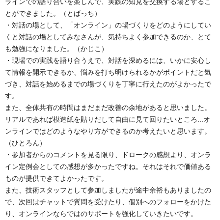
ラインでの語り合いを楽しんで、実践の知見を交換する場とするこ
とができました。（とばっち）
・対話の場として、「オンライン」の場づくりをどのようにしてい
くと対話の場としてみなさんが、気持ちよく参加できるのか、とて
も勉強になりました。（かじこ）
・現場での実践を語り合うえで、対話を深めるには、いかに安心し
て情報を開示できるか、悩みを打ち明けられるかがポイントだと気
づき、対話を始めるまでの場づくりを丁寧に行えたのがよかったで
す。
また、全体共有の時間はまだまだ改善の余地があると思いました。
リアルであれば模造紙を貼りだして自由に見て回りたいところ...オ
ンラインではどのようなやり方ができるのか考えたいと思います。
（ひとろん）
・参加者からのコメントを見る限り、ドロークの感想より、オンラ
イン定例会としての感想が多かったですね。それはそれで価値ある
ものが提供できてよかったです。
また、技術スタッフとして参加しましたが途中余裕もありましたの
で、次回はチャットで質問を受けたり、個別へのフォローをかけた
り、オンラインならではのサポートを強化していきたいです。