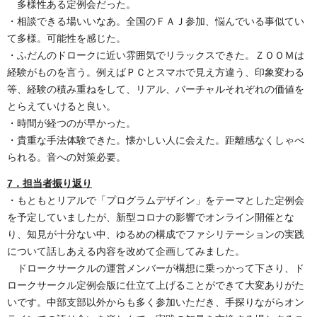
多様性ある定例会だった。
・相談できる場いいなあ。全国のＦＡＪ参加、悩んでいる事似てい
て多様。可能性を感じた。
・ふだんのドロークに近い雰囲気でリラックスできた。ＺＯＯＭは
経験がものを言う。例えばＰＣとスマホで見え方違う、印象変わる
等、経験の積み重ねをして、リアル、バーチャルそれぞれの価値を
とらえていけると良い。
・時間が経つのが早かった。
・貴重な手法体験できた。懐かしい人に会えた。距離感なくしゃべ
られる。音への対策必要。
7．担当者振り返り
・もともとリアルで「プログラムデザイン」をテーマとした定例会
を予定していましたが、新型コロナの影響でオンライン開催とな
り、知見が十分ない中、ゆるめの構成でファシリテーションの実践
について話しあえる内容を改めて企画してみました。
ドロークサークルの運営メンバーが構想に乗っかって下さり、ド
ロークサークル定例会版に仕立て上げることができて大変ありがた
いです。中部支部以外からも多く参加いただき、手探りながらオン