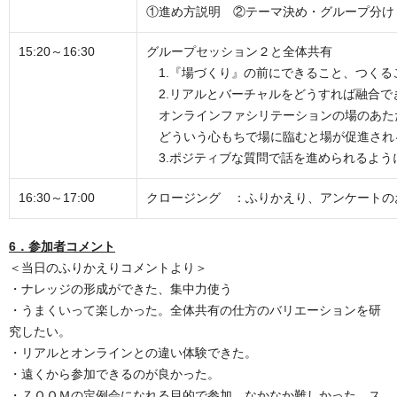
①
進め方説明
②
テーマ決め・グループ分け
15:20～16:30
グループセッション２と全体共有
1.『場づくり』の前にできること、つくる
2.リアルとバーチャルをどうすれば融合で
オンラインファシリテーションの場のあた
どういう心もちで場に臨むと場が促進され
3.ポジティブな質問で話を進められるよう
16:30～17:00
クロージング ：ふりかえり、アンケートの
6．参加者コメント
＜当日のふりかえりコメントより＞
・ナレッジの形成ができた、集中力使う
・うまくいって楽しかった。全体共有の仕方のバリエーションを研
究したい。
・リアルとオンラインとの違い体験できた。
・遠くから参加できるのが良かった。
・ＺＯＯＭの定例会になれる目的で参加、なかなか難しかった、ス