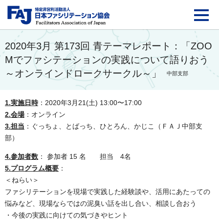
FAJ：特定非営利活動法
2020年3月 第173回 青テーマレポート：「ZOO
Mでファシテーションの実践について語りおう
～オンラインドロークサークル～」
中部支部
1.実施日時
：2020年3月21(土) 13:00〜17:00
2.会場
：オンライン
3.担当
：ぐっちょ、とばっち、ひとろん、かじこ（ＦＡＪ中部支
部）
4.参加者数
： 参加者 15 名 担当 4名
5.プログラム概要
：
＜ねらい＞
ファシリテーションを現場で実践した経験談や、活用にあたっての
悩みなど、現場ならではの
泥臭い話を出し合い、相談し合おう
・今後の実践に向けての気づきやヒント