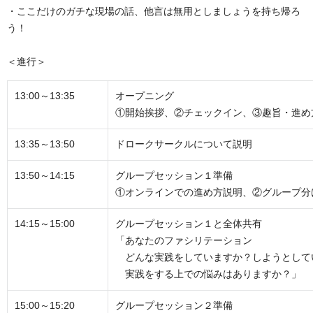
・ここだけのガチな現場の話、他言は無用としましょうを持ち帰ろ
う！
＜進行＞
13:00～13:35
オープニング
①
開始挨拶、
②
チェックイン、
③
趣旨・進め
13:35～13:50
ドロークサークルについて説明
13:50～14:15
グループセッション１準備
①
オンラインでの進め方説明、
②
グループ分
14:15～15:00
グループセッション１と全体共有
「あなたのファシリテーション
どんな実践をしていますか？しようとして
実践をする上での悩みはありますか？」
15:00～15:20
グループセッション２準備