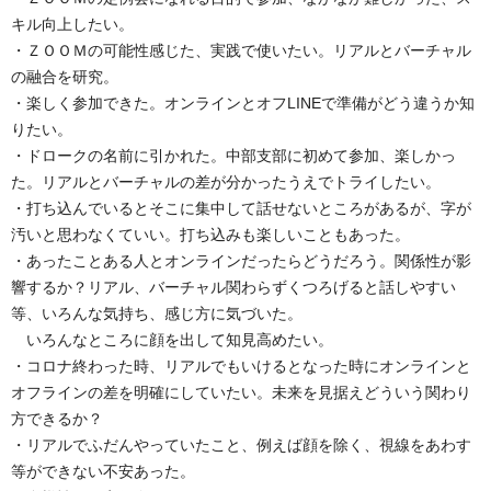
キル向上したい。
・ＺＯＯＭの可能性感じた、実践で使いたい。リアルとバーチャル
の融合を研究。
・楽しく参加できた。オンラインとオフLINEで準備がどう違うか知
りたい。
・ドロークの名前に引かれた。中部支部に初めて参加、楽しかっ
た。リアルとバーチャルの差が分かったうえでトライしたい。
・打ち込んでいるとそこに集中して話せないところがあるが、字が
汚いと思わなくていい。打ち込みも楽しいこともあった。
・あったことある人とオンラインだったらどうだろう。関係性が影
響するか？リアル、バーチャル関わらずくつろげると話しやすい
等、いろんな気持ち、感じ方に気づいた。
いろんなところに顔を出して知見高めたい。
・コロナ終わった時、リアルでもいけるとなった時にオンラインと
オフラインの差を明確にしていたい。未来を見据えどういう関わり
方できるか？
・リアルでふだんやっていたこと、例えば顔を除く、視線をあわす
等ができない不安あった。