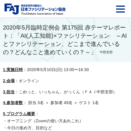
FAJ：特定非営利活動法
2020年5月臨時定例会 第175回 赤テーマレポー
ト：「AI(人工知能)×ファシリテーション ～AI
とファシリテーション、どこまで進んでいる
の？どんなこと進めていくの？～」
中部支部
1.実施日時
：2020年5月10日(日) 13:00〜16:30
2.会場
：オンライン
3.担当
：こめっと、いっちゃん、がっくん（ＦＡＪ中部支部）
4.参加者数
： 担当 3名 ＋ 参加者 49名
＋ ゲスト 1名
5.プログラム概要
：
・オープニング（Zoomの使い方あれこれ）
・今日の進め方、目的など