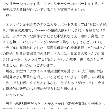
ァシリテーションをする、ファシリテーターのサポートをすること
が実現できる日が近づいていることを実感できました。
（林）
・オンライン定例会でのテクニカルサポートスタッフは4月に引き続
き、2回目の経験で、Zoomへの接続人数もいっきに50名超となりま
した。テクニカルな操作がまだまだ不慣れなうえ、途中、突然、ホ
ストを担っているパソコンがZoomから落ちてしまうなど、様々な
トラブルに見舞われました。話題提供者の白松准教授、MFの林さん
の終始、明るい雰囲気での進行、さらには、参加者の皆さんのご協
力(ミュート、カメラオフなど)により何とか無事、終えることがで
きました。ありがとうございます。
・現在、新型コロナウイルス感染症拡大を受け、AI(人工知能)の技
術開発がより重要性を増していると感じています。今回、その研究
に少しでもお役に立てたとするなら、とてもありがたいです。今後
も継続的に研究のお手伝いができればと思います。
（いっちゃん）
・当月のWEB担当だったことがきっかけで定例会直前に企画側とし