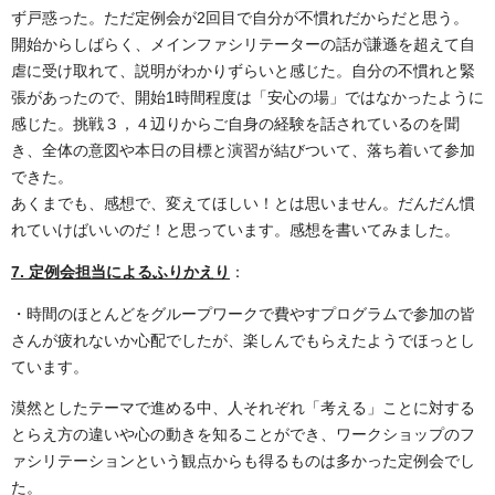
ず戸惑った。ただ定例会が2回目で自分が不慣れだからだと思う。
開始からしばらく、メインファシリテーターの話が謙遜を超えて自
虐に受け取れて、説明がわかりずらいと感じた。自分の不慣れと緊
張があったので、開始1時間程度は「安心の場」ではなかったように
感じた。挑戦３，４辺りからご自身の経験を話されているのを聞
き、全体の意図や本日の目標と演習が結びついて、落ち着いて参加
できた。
あくまでも、感想で、変えてほしい！とは思いません。だんだん慣
れていけばいいのだ！と思っています。感想を書いてみました。
7. 定例会担当によるふりかえり
：
・時間のほとんどをグループワークで費やすプログラムで参加の皆
さんが疲れないか心配でしたが、楽しんでもらえたようでほっとし
ています。
漠然としたテーマで進める中、人それぞれ「考える」ことに対する
とらえ方の違いや心の動きを知ることができ、ワークショップのフ
ァシリテーションという観点からも得るものは多かった定例会でし
た。