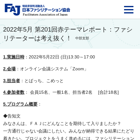
FAJ：特定非営利活動法
2022年5月 第201回赤テーマレポート：ファシ
リテーターは考え抜く！
中部支部
1.実施日時
：2022年5月22日 (日)13:30～17:00
2.会場
：オンライン会議システム「Zoom」
3.担当者
：とばっち、こめっと
4.参加者数
： 会員15名、一般1名、担当者2名 [合計18名]
5.プログラム概要
：
◆告知文
みなさんは、ＦＡＪにどんなことを期待して入りましたか？
一方通行じゃない会議にしたい。みんなが納得できる結果にたどり
着きたい。プロジェクトをうまく進めるには、ファシリテーション