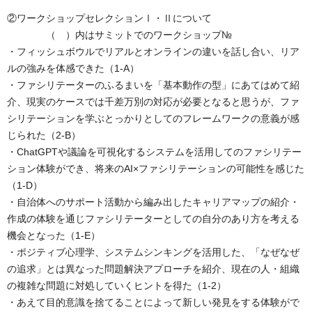
②ワークショップセレクションⅠ・Ⅱについて
（ ）内はサミットでのワークショップ№
・フィッシュボウルでリアルとオンラインの違いを話し合い、リア
ルの強みを体感できた（1-A）
・ファシリテーターのふるまいを「基本動作の型」にあてはめて紹
介、現実のケースでは千差万別の対応が必要となると思うが、ファ
シリテーションを学ぶとっかりとしてのフレームワークの意義が感
じられた（2-B）
・ChatGPTや議論を可視化するシステムを活用してのファシリテー
ション体験ができ、将来のAI×ファシリテーションの可能性を感じた
（1-D）
・自治体へのサポート活動から編み出したキャリアマップの紹介・
作成の体験を通じファシリテーターとしての自分のあり方を考える
機会となった（1-E）
・ポジティブ心理学、システムシンキングを活用した、「なぜなぜ
の追求」とは異なった問題解決アプローチを紹介、現在の人・組織
の複雑な問題に対処していくヒントを得た（1-2）
・あえて目的意識を捨てることによって新しい発見をする体験がで