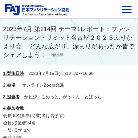
FAJ：特定非営利活動法
2023年7月 第214回 テーマ1レポート：ファシ
リテーション・サミット名古屋２０２３ふりか
えり会 どんな広がり、深まりがあったか皆で
シェアしよう！
中部支部
1.実施日時
2023年7月15日(土)13 :30～16:30
2.会場
オンラインZoom会議
3.担当者
かねぴ、こめっと、がっくん、とばっち
4.参加者数
会員:8名(担当(従業)者は含まず)
会員(従業者):4名
一般･見学:0名
合計:12名