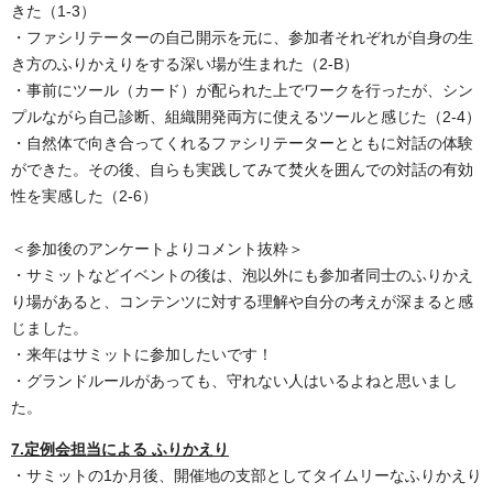
きた（1-3）
・ファシリテーターの自己開示を元に、参加者それぞれが自身の生
き方のふりかえりをする深い場が生まれた（2-B）
・事前にツール（カード）が配られた上でワークを行ったが、シン
プルながら自己診断、組織開発両方に使えるツールと感じた（2-4）
・自然体で向き合ってくれるファシリテーターとともに対話の体験
ができた。その後、自らも実践してみて焚火を囲んでの対話の有効
性を実感した（2-6）
＜参加後のアンケートよりコメント抜粋＞
・サミットなどイベントの後は、泡以外にも参加者同士のふりかえ
り場があると、コンテンツに対する理解や自分の考えが深まると感
じました。
・
来年はサミットに参加したいです！
・グランドルールがあっても、守れない人はいるよねと思いまし
た。
7.定例会担当による ふりかえり
・サミットの1か月後、開催地の支部としてタイムリーなふりかえり