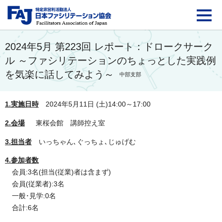
FAJ：特定非営利活動法
2024年5月 第223回 レポート：ドロークサーク
ル ～ファシリテーションのちょっとした実践例
を気楽に話してみよう～
中部支部
1.実施日時
2024年
5月11日 (土)14:00～17:00
2.会場
東桜会館 講師控え室
3.担当者
いっちゃん､ぐっちょ､じゅげむ
4.参加者数
会員:3名(担当(従業)者は含まず)
会員(従業者):3名
一般･見学:0名
合計:6名