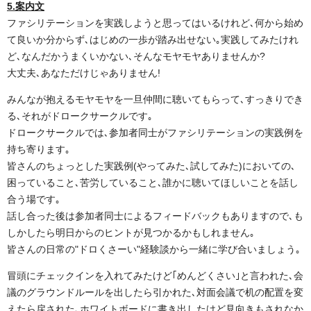
5.案内文
ファシリテーションを実践しようと思ってはいるけれど､何から始め
て良いか分からず､はじめの一歩が踏み出せない｡実践してみたけれ
ど､なんだかうまくいかない､そんなモヤモヤありませんか?
大丈夫､あなただけじゃありません!
みんなが抱えるモヤモヤを一旦仲間に聴いてもらって､すっきりでき
る､それがドロークサークルです｡
ドロークサークルでは､参加者同士がファシリテーションの実践例を
持ち寄ります｡
皆さんのちょっとした実践例(やってみた､試してみた)においての､
困っていること､苦労していること､誰かに聴いてほしいことを話し
合う場です｡
話し合った後は参加者同士によるフィードバックもありますので､も
しかしたら明日からのヒントが見つかるかもしれません｡
皆さんの日常の"ドロくさーい"経験談から一緒に学び合いましょう｡
冒頭にチェックインを入れてみたけど｢めんどくさい｣と言われた､会
議のグラウンドルールを出したら引かれた､対面会議で机の配置を変
えたら戻された､ホワイトボードに書き出したけど見向きもされなか