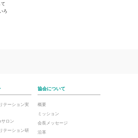
して
いろ
ン
協会について
リテーション実
概要
ミッション
ionサロン
会長メッセージ
リテーション研
沿革