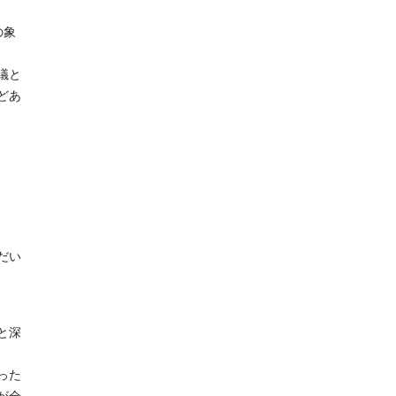
の象
議と
どあ
だい
と深
った