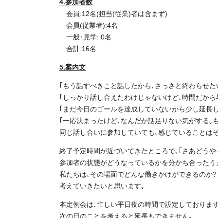
4.参加者数
会員:12名(担当(従業)者は含まず)
会員(従業者):4名
一般･見学: 0名
合計:16名
5.案内文
｢もう話すべきこと話したから､さっさと終わらせた
｢しっかり話し合えたわけじゃないけど､時間だから
｢まだ今日のゴールを達成していないから少し延長し
｢一応決まったけど､なんだか話足りない気がする｡
同じ話し合いに参加していても､感じていることはそ
終了予定時間が近づいてきたところで､｢さあどうやっ
参加者の状態がどうなっているかを分かち合ったう
私たちは､その場面でどんな働きかけができるのか?
考えていきたいと思います｡
本定例会は､忙しい平日夜の時間で設定しております
次の日のことを考えると延長もできません｡