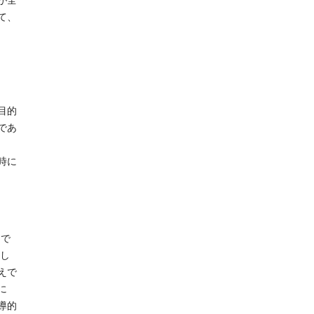
が全
て、
目的
であ
時に
たで
話し
えで
に
導的