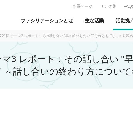
会員ページ
リンク集
FAQ
J：特定非営利活動法人 日本ファ
ファシリテーションとは
主な活動
活動拠
 第221回 テーマ3 レポート：その話し合い "早く終わりたい?" それとも､"じっく
 テーマ3 レポート：その話し合い 
?" ～話し合いの終わり方につい