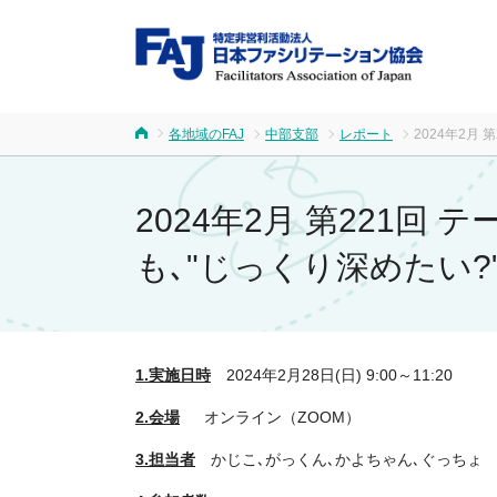
FA
各地域のFAJ
中部支部
レポート
2024年2月
ホーム
2024年2月 第221回
も､"じっくり深めたい
1.実施日時
2024年2月28日(日) 9:00～11:20
2.会場
オンライン（ZOOM）
3.担当者
かじこ､がっくん､かよちゃん､ぐっちょ