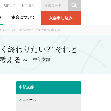
(一般向け)
お問合せ
シリテーション協会
点
協会について
入会申し込み
り深めたい?" ～話し合いの終わり方について考える～
"早く終わりたい?" それと
て考える～
中部支部
中部支部
ニュース