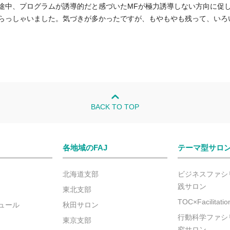
途中、プログラムが誘導的だと感づいたMFが極力誘導しない方向に促
らっしゃいました。気づきが多かったですが、もやもやも残って、いろ
BACK TO TOP
各地域のFAJ
テーマ型サロ
北海道支部
ビジネスファシ
践サロン
東北支部
TOC×Facilitat
ュール
秋田サロン
行動科学ファシ
東京支部
究サロン