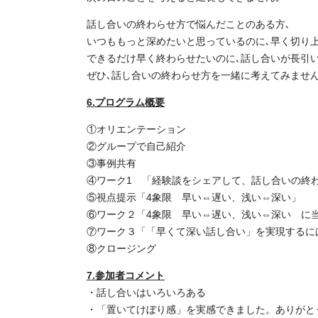
話し合いの終わらせ方で悩んだことのある方､
いつももっと深めたいと思っているのに､早く切り
できるだけ早く終わらせたいのに､話し合いが長引
ぜひ､話し合いの終わらせ方を一緒に考えてみません
6.プログラム概要
①オリエンテーション
②グループで自己紹介
③事例共有
④ワーク1 「経験談をシェアして、話し合いの終
⑤視点提示「4象限 早い⇔遅い、浅い⇔深い」
⑥ワーク２「4象限 早い⇔遅い、浅い⇔深い に
⑦ワーク３「「早くて深い話し合い」を実現するに
⑧クロージング
7.参加者コメント
・話し合いはいろいろある
・「置いてけぼり感」を実感できました。ありがと