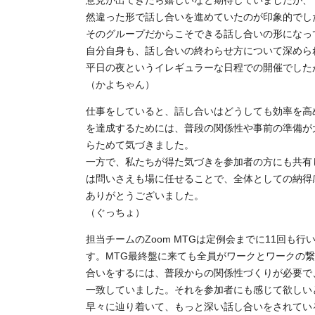
意見が出てきたら嬉しいなと期待していましたが、
然違った形で話し合いを進めていたのが印象的でし
そのグループだからこそできる話し合いの形になっ
自分自身も、話し合いの終わらせ方について深めら
平日の夜というイレギュラーな日程での開催でした
（かよちゃん）
仕事をしていると、話し合いはどうしても効率を高
を達成するためには、普段の関係性や事前の準備が
らためて気づきました。
一方で、私たちが得た気づきを参加者の方にも共有
は問いさえも場に任せることで、全体としての納得
ありがとうございました。
（ぐっちょ）
担当チームのZoom MTGは定例会までに11回
す。MTG最終盤に来ても全員がワークとワークの
合いをするには、普段からの関係性づくりが必要で
一致していました。それを参加者にも感じて欲しい
早々に辿り着いて、もっと深い話し合いをされてい