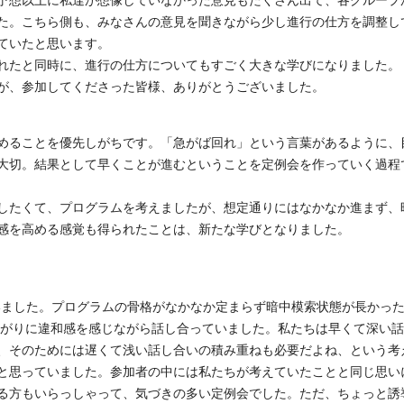
予想以上に私達が想像していなかった意見もたくさん出て、各グループ
た。こちら側も、みなさんの意見を聞きながら少し進行の仕方を調整し
ていたと思います。
れたと同時に、進行の仕方についてもすごく大きな学びになりました。
が、参加してくださった皆様、ありがとうございました。
めることを優先しがちです。「急がば回れ」という言葉があるように、
大切。結果として早くことが進むということを定例会を作っていく過程
したくて、プログラムを考えましたが、想定通りにはなかなか進まず、
感を高める感覚も得られたことは、新たな学びとなりました。
も行いました。プログラムの骨格がなかなか定まらず暗中模索状態が長かっ
繋がりに違和感を感じながら話し合っていました。私たちは早くて深い
、そのためには遅くて浅い話し合いの積み重ねも必要だよね、という考
と思っていました。参加者の中には私たちが考えていたことと同じ思い
る方もいらっしゃって、気づきの多い定例会でした。ただ、ちょっと誘