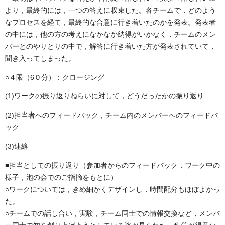
より，最終的には，一つの答えに収束した。各チームで，どのよう
なプロセスを経て，最終的な合意に行き着いたのかを発表。発表者
の中には，他の方の考えになかなか納得がいかなく，チームのメン
バーとのやりとりの中で，解答に行き着いた方が発表されていて，
聞き入ってしまった。
○４限（6０分）：クロージング
(1)ワークの振り返りねらいに対して，どうだったかの振り返り
(2)担当者へのフィードバック，チーム内のメンバーへのフィードバ
ック
(3)連絡
■担当としての振り返り（参加者からのフィードバック，ワーク中の
様子，泡の会でのご指摘をもとに）
○ワークについては，きめ細かくデザインし，時間配分もほぼよかっ
た。
○チームでの話し合い，実験，チーム同士での情報交換など，メンバ