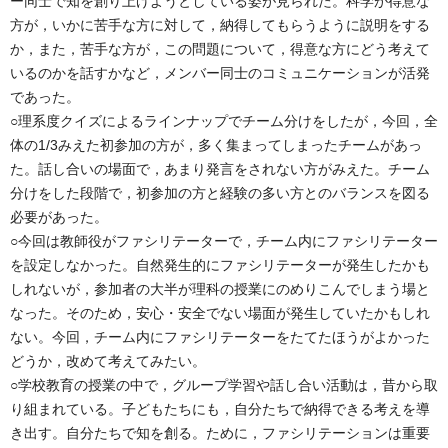
ー同士で知を創り上げようとしている姿が見られた。科学が得意な
方が，いかに苦手な方に対して，納得してもらうように説明をする
か，また，苦手な方が，この問題について，得意な方にどう考えて
いるのかを話すかなど，メンバー同士のコミュニケーションが活発
であった。
○理系度クイズによるラインナップでチーム分けをしたが，今回，全
体の1/3みえた初参加の方が，多く集まってしまったチームがあっ
た。話し合いの場面で，あまり発言をされない方がみえた。チーム
分けをした段階で，初参加の方と経験の多い方とのバランスを図る
必要があった。
○今回は教師役がファシリテーターで，チーム内にファシリテーター
を設定しなかった。自然発生的にファシリテーターが発生したかも
しれないが，参加者の大半が理科の授業にのめりこんでしまう場と
なった。そのため，安心・安全でない場面が発生していたかもしれ
ない。今回，チーム内にファシリテーターをたてたほうがよかった
どうか，改めて考えてみたい。
○学校教育の授業の中で，グループ学習や話し合い活動は，昔から取
り組まれている。子どもたちにも，自分たちで納得できる考えを導
き出す。自分たちで知を創る。ために，ファシリテーションは重要