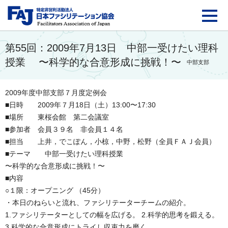
FAJ：特定非営利活動法
第55回：2009年7月13日 中部一受けたい理科
授業 〜科学的な合意形成に挑戦！〜
中部支部
2009年度中部支部７月度定例会
■日時 2009年７月18日（土）13:00〜17:30
■場所 東桜会館 第二会議室
■参加者 会員３９名 非会員１４名
■担当 上井，でこぽん，小椋，中野，松野（全員ＦＡＪ会員）
■テーマ 中部一受けたい理科授業
〜科学的な合意形成に挑戦！〜
■内容
○１限：オープニング （45分）
・本日のねらいと流れ、ファシリテーターチームの紹介。
1.ファシリテーターとしての幅を広げる。 2.科学的思考を鍛える。
3.科学的な合意形成にトライし収束力を磨く。