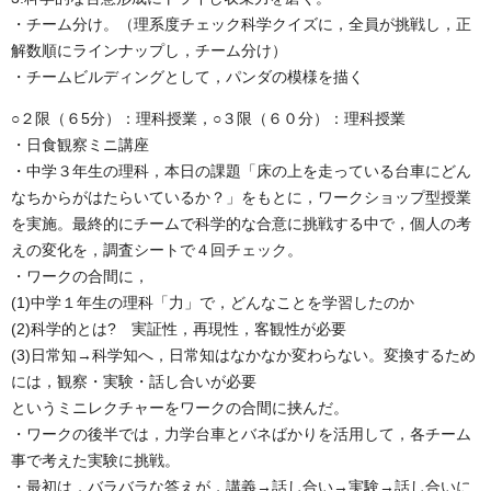
・チーム分け。（理系度チェック科学クイズに，全員が挑戦し，正
解数順にラインナップし，チーム分け）
・チームビルディングとして，パンダの模様を描く
○２限（６5分）：理科授業，○３限（６０分）：理科授業
・日食観察ミニ講座
・中学３年生の理科，本日の課題「床の上を走っている台車にどん
なちからがはたらいているか？」をもとに，ワークショップ型授業
を実施。最終的にチームで科学的な合意に挑戦する中で，個人の考
えの変化を，調査シートで４回チェック。
・ワークの合間に，
(1)中学１年生の理科「力」で，どんなことを学習したのか
(2)科学的とは? 実証性，再現性，客観性が必要
(3)日常知→科学知へ，日常知はなかなか変わらない。変換するため
には，観察・実験・話し合いが必要
というミニレクチャーをワークの合間に挟んだ。
・ワークの後半では，力学台車とバネばかりを活用して，各チーム
事で考えた実験に挑戦。
・最初は，バラバラな答えが，講義→話し合い→実験→話し合いに