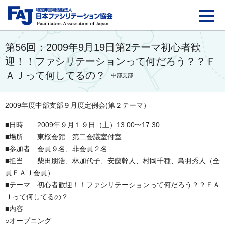
FAJ：特定非営利活動法
第56回：2009年9月19日第2テーマ初心者歓
迎！！ファシリテーションって何だろう？？Ｆ
ＡＪって何してるの？
中部支部
2009年度中部支部９月度定例会(第２テーマ）
■日時 2009年９月１９日（土）13:00〜17:30
■場所 東桜会館 第二会議室付室
■参加者 会員９名、非会員２名
■担当 柴田朋浩、林加代子、安藤幹人、村岡千種、鳥羽秀人（全
員ＦＡＪ会員）
■テーマ 初心者歓迎！！ファシリテーションって何だろう？？ＦＡ
Ｊって何してるの？
■内容
○オープニング