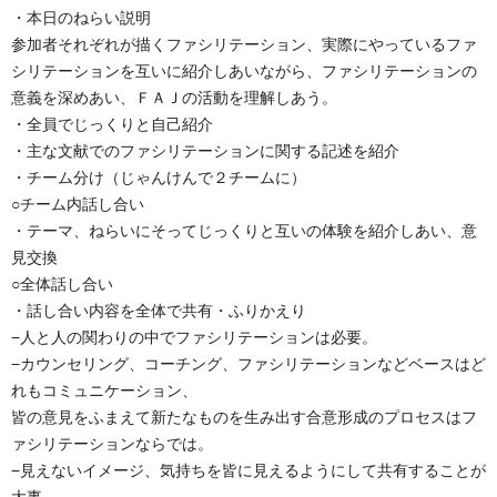
・本日のねらい説明
参加者それぞれが描くファシリテーション、実際にやっているファ
シリテーションを互いに紹介しあいながら、ファシリテーションの
意義を深めあい、ＦＡＪの活動を理解しあう。
・全員でじっくりと自己紹介
・主な文献でのファシリテーションに関する記述を紹介
・チーム分け（じゃんけんで２チームに）
○チーム内話し合い
・テーマ、ねらいにそってじっくりと互いの体験を紹介しあい、意
見交換
○全体話し合い
・話し合い内容を全体で共有・ふりかえり
−人と人の関わりの中でファシリテーションは必要。
−カウンセリング、コーチング、ファシリテーションなどベースはど
れもコミュニケーション、
皆の意見をふまえて新たなものを生み出す合意形成のプロセスはフ
ァシリテーションならでは。
−見えないイメージ、気持ちを皆に見えるようにして共有することが