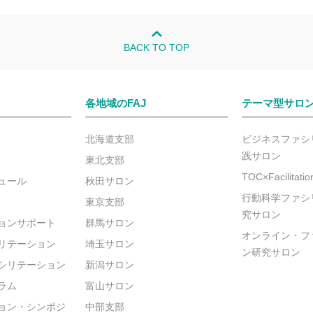
BACK TO TOP
各地域のFAJ
テーマ型サロ
北海道支部
ビジネスファシ
践サロン
東北支部
TOC×Facilitat
ュール
秋田サロン
行動科学ファシ
東京支部
究サロン
ョンサポート
群馬サロン
オンライン・フ
リテーション
埼玉サロン
ン研究サロン
シリテーション
新潟サロン
ラム
富山サロン
ョン・シンポジ
中部支部