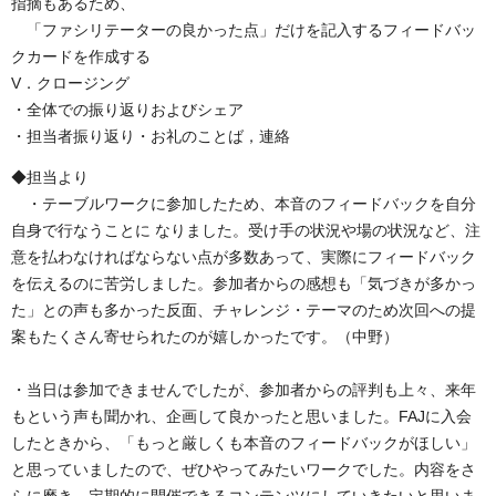
指摘もあるため、
「ファシリテーターの良かった点」だけを記入するフィードバッ
クカードを作成する
V．クロージング
・全体での振り返りおよびシェア
・担当者振り返り・お礼のことば，連絡
◆担当より
・テーブルワークに参加したため、本音のフィードバックを自分
自身で行なうことに なりました。受け手の状況や場の状況など、注
意を払わなければならない点が多数あって、実際にフィードバック
を伝えるのに苦労しました。参加者からの感想も「気づきが多かっ
た」との声も多かった反面、チャレンジ・テーマのため次回への提
案もたくさん寄せられたのが嬉しかったです。（中野）
・当日は参加できませんでしたが、参加者からの評判も上々、来年
もという声も聞かれ、企画して良かったと思いました。FAJに入会
したときから、「もっと厳しくも本音のフィードバックがほしい」
と思っていましたので、ぜひやってみたいワークでした。内容をさ