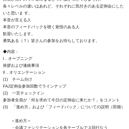
各々レベルの違いはあれど、それぞれに気付きのある定例会にした
いと思いま す。
本音が言える人
本音のフィードバックを聴く覚悟のある人
歓迎いたします。
勇気ある（？）皆さんの参加をお待ちしております。
◆内容：
I．オープニング
挨拶および連絡事項
II．オリエンテーション
(1) チーム分け
FAJ定例会参加回数でラインナップ
(2) 一言チェックイン
参加者全員が「何を求めて今日の定例会に来たか？」をコメント
(3) 「進め方」および「フィードバック」についての説明（田畑）
＜進め方＞
・会議ファシリテーションを各テーブルで３回行なう