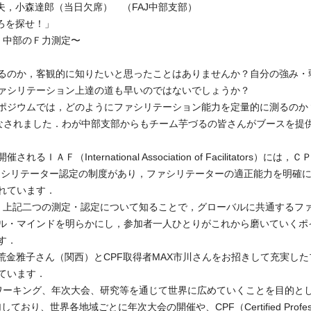
夫，小森達郎（当日欠席） （FAJ中部支部）
ろを探せ！」
部のＦ力測定〜
るのか，客観的に知りたいと思ったことはありませんか？自分の強み・
ァシリテーション上達の道も早いのではないでしょうか？
ポジウムでは，どのようにファシリテーション能力を定量的に測るのか
なされました．わが中部支部からもチーム芋づるの皆さんがブースを提
nternational Association of Facilitators）には，Ｃ
ator）というプロファシリテーター認定の制度があり，ファシリテーターの適正能力を明確
れています．
，上記二つの測定・認定について知ることで，グローバルに共通するフ
ル・マインドを明らかにし，参加者一人ひとりがこれから磨いていくポ
す．
の荒金雅子さん（関西）とCPF取得者MAX市川さんをお招きして充実した
ています．
トワーキング、年次大会、研究等を通じて世界に広めていくことを目的と
り、世界各地域ごとに年次大会の開催や、CPF（Certified Profess