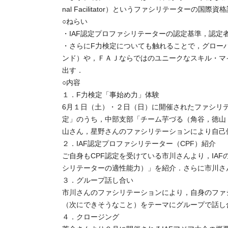
nal Facilitator）というファシリテーターの国
○ねらい
・IAF認定プロファシリテーターの認定基準，認定
・さらにF力検定についても触れることで，グロー
ンド）や，ＦＡＪならではのユニークなスキル・マ
出す．
○内容
１．F力検定「事始め力」体験
6月１日（土）・２日（日）に開催されたファシリ
定」のうち，中部支部「チーム芋づる（角谷，徳山
山さん，星野さんのファシリテーションにより自己
２．IAF認定プロファシリテーター（CPF）紹介
ご自身もCPF認定を受けている市川さんより，IA
シリテーターの適性能力）」を紹介．さらに市川さ
３．グループ話し合い
市川さんのファシリテーションにより，自身のファシリ
（次にできそうなこと）をテーマにグループで話し
４．クロージング