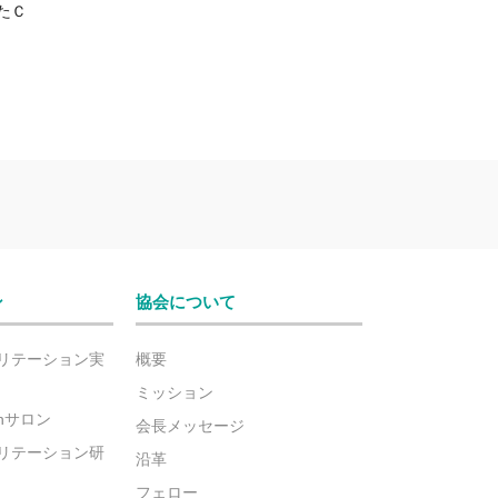
たＣ
ン
協会について
リテーション実
概要
ミッション
ionサロン
会長メッセージ
リテーション研
沿革
フェロー