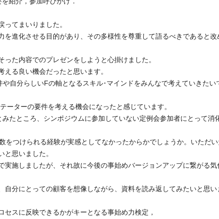
要を紹介，参加呼びかけ．
戻ってまいりました。
力を進化させる目的があり、その多様性を尊重して語るべきであると改
そった内容でのプレゼンをしようと心掛けました。
考える良い機会だったと思います。
件や自分らしいFの軸となるスキル･マインドをみんなで考えていきたい
リテーターの要件を考える機会になったと感じています。
とみたところ、シンポジウムに参加していない定例会参加者にとって消
点数をつけられる経験が実感としてなかったからかでしょうか。いただい
いと思いました。
で実施しましたが、それ故に今後の事始めバージョンアップに繋がる気
、自分にとっての顧客を想像しながら、資料を読み返してみたいと思い
ロセスに反映できるかがキーとなる事始め力検定，