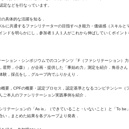
際資格認定などを行なっています。
者の具体的な活躍を知る．
バルに共通するファシリテーターの目指すべき能力・価値感（スキルと
インドを明らかにし，参加者１人１人がこれから伸ばしていくポイント
テーション・シンポジウムでのコンテンツ「F（ファシリテーション）力
，星野，小森）」が企画・提供した「事始め力」測定を紹介．角谷さん
体験，採点をし，グループ内でふりかえり．
Fの概要，CPFの概要・認定プロセス，認定基準となるコンピテンシー（
んご本人のファシリテーション実践事例を紹介．
テーションの「As is」（できていること・いないこと）と「To be
合い，まとめた結果を各グループより発表．