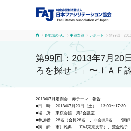
FA
各地域のFAJ
中部支部
レポート
第99回：2
ホーム
第99回：2013年7
ろを探せ！」〜ＩＡＦ認
2013年7月定例会 赤テーマ 報告
■日 時: 2013年7月20日（土） 13:00〜17:30
■場 所: 東桜会館 第2会議室
■参加者: 28名（会員28名 、非会員0名 *講
■講 師: 市川雅典 （FAJ東京支部）、荒金雅子 