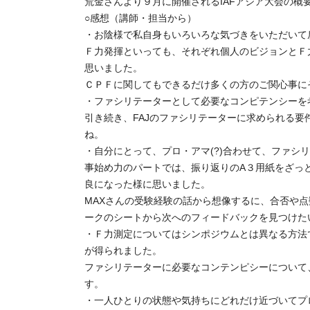
荒金さんより９月に開催されるIAFアジア大会の概
○感想（講師・担当から）
・お陰様で私自身もいろいろな気づきをいただいて
Ｆ力発揮といっても、それぞれ個人のビジョンとＦ
思いました。
ＣＰＦに関してもできるだけ多くの方のご関心事に
・ファシリテーターとして必要なコンピテンシーを
引き続き、FAJのファシリテーターに求められる要
ね。
・自分にとって、プロ・アマ(?)合わせて、ファシ
事始め力のパートでは、振り返りのA３用紙をざっ
良になった様に思いました。
MAXさんの受験経験の話から想像するに、合否や
ークのシートから次へのフィードバックを見つけた
・Ｆ力測定についてはシンポジウムとは異なる方法
が得られました。
ファシリテーターに必要なコンテンピシーについて
す。
・一人ひとりの状態や気持ちにどれだけ近づいてプ