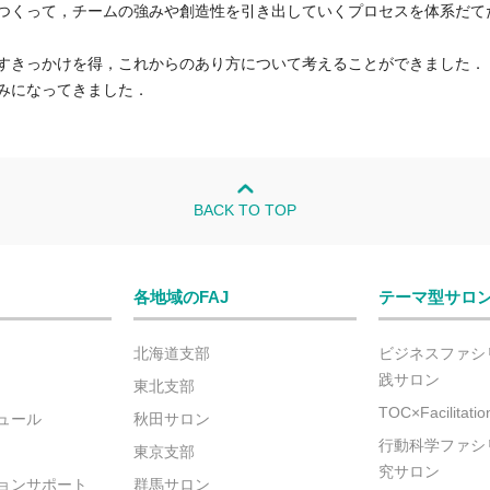
つくって，チームの強みや創造性を引き出していくプロセスを体系だて
すきっかけを得，これからのあり方について考えることができました．
みになってきました．
BACK TO TOP
各地域のFAJ
テーマ型サロ
北海道支部
ビジネスファシ
践サロン
東北支部
TOC×Facilitat
ュール
秋田サロン
行動科学ファシ
東京支部
究サロン
ョンサポート
群馬サロン