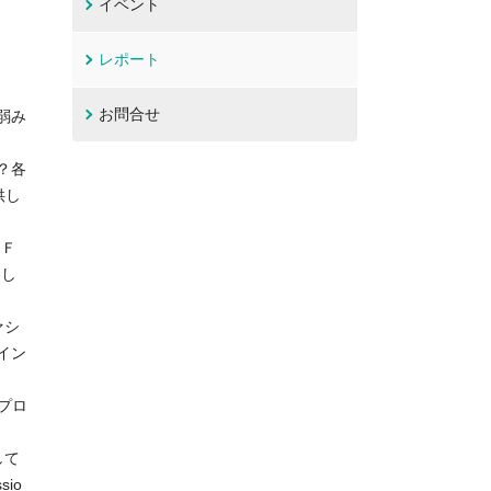
イベント
レポート
お問合せ
弱み
？各
供し
ＰＦ
にし
ァシ
イン
プロ
して
io