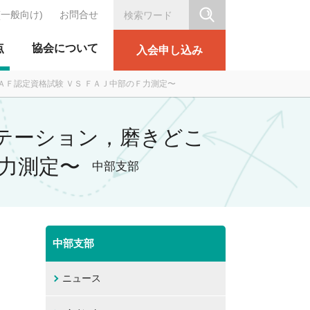
(一般向け)
お問合せ
シリテーション協会
点
協会について
入会申し込み
ＡＦ認定資格試験 ＶＳ ＦＡＪ中部のＦ力測定〜
リテーション，磨きどこ
Ｆ力測定〜
中部支部
中部支部
ニュース