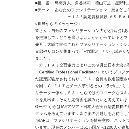
■担 当: 鳥羽秀人、角谷裕司，徳山可之，星野利
■テーマ: あなたのファシリテーション，磨きどこ
〜ＩＡＦ認定資格試験 ＶＳ ＦＡＪ中
○担当からのメッセージ：
皆さん，自分のファシリテーション力がどれだけあ
を把握して，どこを磨けばいいかわかっているとフ
先月，大阪で開催されたファシリテーション・シン
支部やサロンが集まって「F力測定」という試みが
ました．
一方，ＦＡＪ全面協力によりこの９月に日本大会が開催されるＩＡＦ（I
（Certified Professional Facilit
た認定試験がされており，ＦＡＪ会員も数名認定さ
今回，Ｇ−ＦＩＴとチーム芋づるとのコラボにより
リテーター像や，ＦＡＪならではのユニークなスキ
トを見出す，そんな定例会を試みたいと考えていま
GーFTIからはIAFアジア・日本大会実行副委員長
グラムを考えています．皆さまのお越しをお待ちし
※IAFは、ファシリテーションを情報交換、ネッ
います。現在のメンバーは51カ国から1200人が参加してお