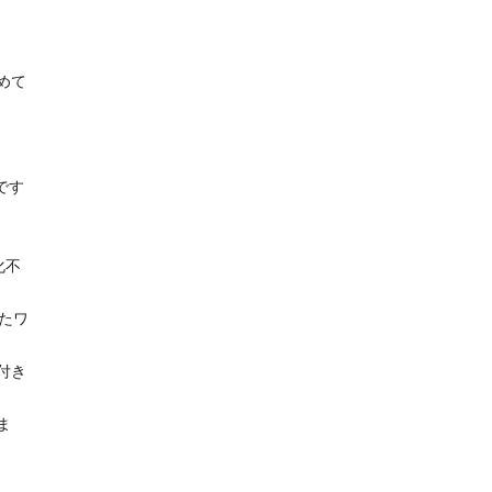
めて
です
化不
たワ
付き
ま