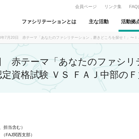
会員ページ
リンク集
FAQ
J：特定非営利活動法人 日本ファ
ファシリテーションとは
主な活動
活動拠
013年7月20日 赤テーマ「あなたのファシリテーション，磨きどころを探せ！」〜Ｉ
月20日 赤テーマ「あなたのファシ
定資格試験 ＶＳ ＦＡＪ中部の
師、担当含む）
（FAJ関西支部）