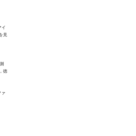
マイ
を見
測
，徳
ファ
」