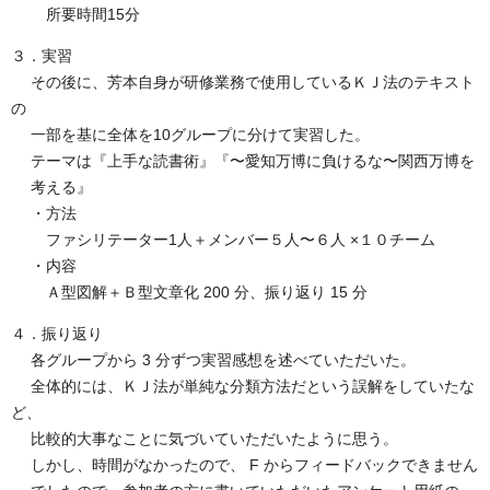
所要時間15分
３．実習
その後に、芳本自身が研修業務で使用しているＫＪ法のテキスト
の
一部を基に全体を10グループに分けて実習した。
テーマは『上手な読書術』『〜愛知万博に負けるな〜関西万博を
考える』
・方法
ファシリテーター1人＋メンバー５人〜６人 ×１０チーム
・内容
Ａ型図解＋Ｂ型文章化 200 分、振り返り 15 分
４．振り返り
各グループから 3 分ずつ実習感想を述べていただいた。
全体的には、ＫＪ法が単純な分類方法だという誤解をしていたな
ど、
比較的大事なことに気づいていただいたように思う。
しかし、時間がなかったので、 F からフィードバックできません