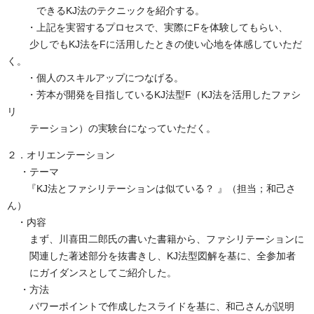
できるKJ法のテクニックを紹介する。
・上記を実習するプロセスで、実際にFを体験してもらい、
少しでもKJ法をFに活用したときの使い心地を体感していただ
く。
・個人のスキルアップにつなげる。
・芳本が開発を目指しているKJ法型F（KJ法を活用したファシ
リ
テーション）の実験台になっていただく。
２．オリエンテーション
・テーマ
『KJ法とファシリテーションは似ている？ 』（担当；和己さ
ん）
・内容
まず、川喜田二郎氏の書いた書籍から、ファシリテーションに
関連した著述部分を抜書きし、KJ法型図解を基に、全参加者
にガイダンスとしてご紹介した。
・方法
パワーポイントで作成したスライドを基に、和己さんが説明