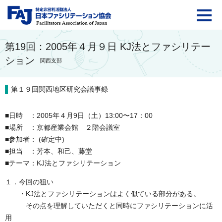
FAJ：特定非営利活動法
第19回：2005年４月９日 KJ法とファシリテー
ション
関西支部
第１９回関西地区研究会議事録
■日時 ：2005年４月9日（土）13:00〜17：00
■場所 ：京都産業会館 ２階会議室
■参加者： (確定中)
■担当 ：芳本、和己、藤堂
■テーマ：KJ法とファシリテーション
１．今回の狙い
・KJ法とファシリテーションはよく似ている部分がある。
その点を理解していただくと同時にファシリテーションに活
用