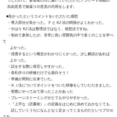
でしたので、参加者の方に書いていただいたアンケート用紙の
自由意見で振返りの意見の代用をします。
■良かったというコメントをいただいた感想
・導入部分が良かった。 F と KJ 法の関係がよくわかった。
・やはり KJ 法は整理法ではなく、発想法ですね。
・初めて参加したが、非常に良い雰囲気の中で多くのことを学べ
て
よかった。
・浸透するという概念がわかりにくかった。少し解説があれば
よかった。
・話をする際に発言しやすかった。
・表札作りの研修だけでも面白そう！
・準備が周到に出来ていた。
・ＫＪ法についてポイントをついた研修をしていただきました。
・実際にやってみて習ったことがあった
・ブレーンストーミングがとてもやりやすかった。
・『上手な（読書術）』の定義をはじめに決めておかなくても、
話していくうちになんとなく定まってくるものだというプロセ
スを