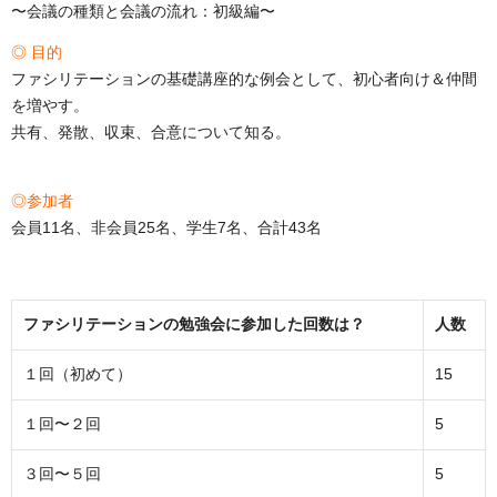
〜会議の種類と会議の流れ：初級編〜
◎ 目的
ファシリテーションの基礎講座的な例会として、初心者向け＆仲間
を増やす。
共有、発散、収束、合意について知る。
◎参加者
会員11名、非会員25名、学生7名、合計43名
ファシリテーションの勉強会に参加した回数は？
人数
１回（初めて）
15
１回〜２回
5
３回〜５回
5