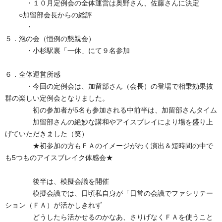
・１０月定例会の全体運営は奥野さん、佐藤さんに決定
○加留部会長からの総評
・
５．泡の会（恒例の懇親会）
・小杉駅裏「一休」にて９名参加
６．全体運営所感
・今回の定例会は、加留部さん（会長）の登場で相乗効果抜
群の楽しい定例会となりました。
初の参加者が5名も参加される中前半は、加留部さんタイム
加留部さんの絶妙な講和やアイスブレイにより場を盛り上
げていただきました（笑）
★初参加の方もＦＡのイメージがわく演出＆短時間の中で
も5つものアイスブレイク体感会★
後半は、模擬会議を開催
模擬会議では、日頃私自身が「日常の会議でファシリテー
ション（ＦＡ）が活かしきれず
どうしたら活かせるのかなあ、さりげなくＦＡを使うこと