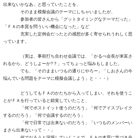
出来ないかなあ」と思っていたことを、
そのまま模擬会議のテーマにしちゃいましたが、
参加者の皆さんから「グットタイミングなテーマだった」
「ＦＡの本質を問ういい機会になった」など
充実した定例会だったとの感想が多く寄せられうれしく思
っています。
（実は、事前打ち合わせ会議では、「かるべ会長が来富さ
れるから、どうしよーか?？」ってちょっと悩みもしました。
でも、「そのままいつもの通りにやろー」「しおさんの今
悩んでいる問題をテーマに模擬会議しよう」と・・・）
どうしてもＦＡのかたちから入ってしまい、それを使うこ
とがＦＡを行っていると錯覚していたこと、
「何でポストイット使うのだろう」「何でアイスブレイク
するのだろう」「何で会議するのだろう」
「何で日常では出来ないのだろう」「いつものメンバーい
まさら出来ないって・・」
何でだろうと深堀していくことで、ＦＡの本質に気づき合