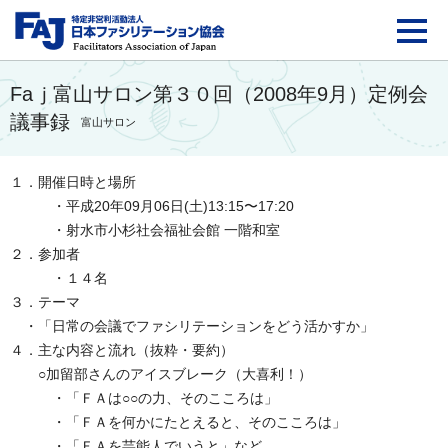
FAJ：特定非営利活動法
Faｊ富山サロン第３０回（2008年9月）定例会
議事録
富山サロン
１．開催日時と場所
・平成20年09月06日(土)13:15〜17:20
・射水市小杉社会福祉会館 一階和室
２．参加者
・１４名
３．テーマ
・「日常の会議でファシリテーションをどう活かすか」
４．主な内容と流れ（抜粋・要約）
○加留部さんのアイスブレーク（大喜利！）
・「ＦＡは○○の力、そのこころは」
・「ＦＡを何かにたとえると、そのこころは」
・「ＦＡを芸能人でいうと」など