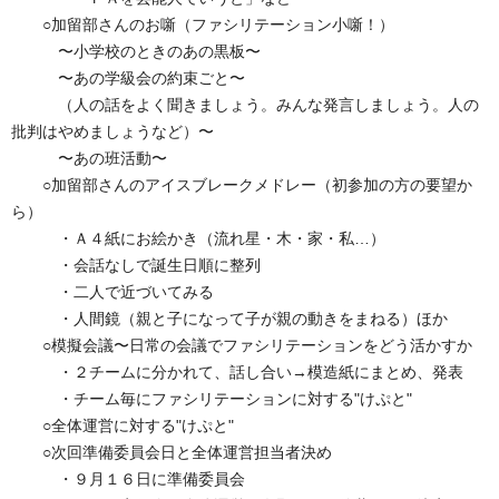
○加留部さんのお噺（ファシリテーション小噺！）
〜小学校のときのあの黒板〜
〜あの学級会の約束ごと〜
（人の話をよく聞きましょう。みんな発言しましょう。人の
批判はやめましょうなど）〜
〜あの班活動〜
○加留部さんのアイスブレークメドレー（初参加の方の要望か
ら）
・Ａ４紙にお絵かき（流れ星・木・家・私…）
・会話なしで誕生日順に整列
・二人で近づいてみる
・人間鏡（親と子になって子が親の動きをまねる）ほか
○模擬会議〜日常の会議でファシリテーションをどう活かすか
・２チームに分かれて、話し合い→模造紙にまとめ、発表
・チーム毎にファシリテーションに対する"けぷと"
○全体運営に対する"けぷと"
○次回準備委員会日と全体運営担当者決め
・９月１６日に準備委員会