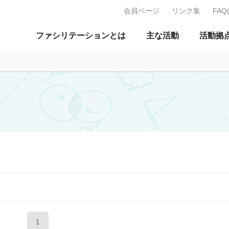
会員ページ
リンク集
FAQ
J：特定非営利活動法人 日本ファ
ファシリテーションとは
主な活動
活動拠
1