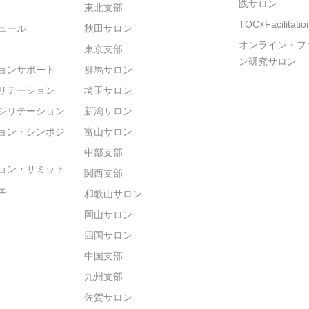
践サロン
東北支部
TOC×Facilitat
ュール
秋田サロン
オンライン・フ
東京支部
ン研究サロン
ョンサポート
群馬サロン
リテーション
埼玉サロン
シリテーション
新潟サロン
ョン・シンポジ
富山サロン
中部支部
ョン・サミット
関西支部
ェ
和歌山サロン
岡山サロン
四国サロン
中国支部
九州支部
佐賀サロン