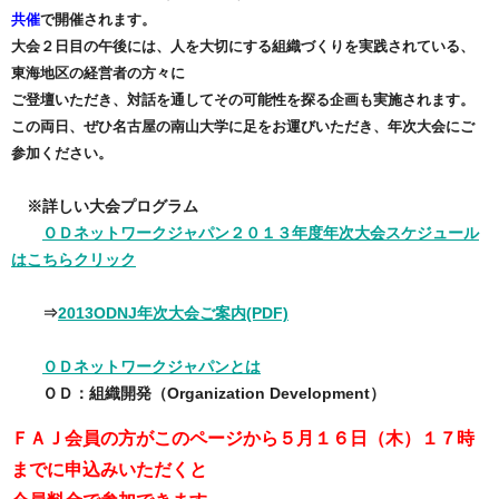
共催
で開催されます。
大会２日目の午後には、人を大切にする組織づくりを実践されている、
東海地区の経営者の方々に
ご登壇いただき、対話を通してその可能性を探る企画も実施されます。
この両日、ぜひ名古屋の南山大学に足をお運びいただき、年次大会にご
参加ください。
※詳しい大会プログラム
ＯＤネットワークジャパン２０１３年度年次大会スケジュール
はこちらクリック
⇒
2013ODNJ年次大会ご案内(PDF)
ＯＤネットワークジャパンとは
ＯＤ：組織開発（Organization Development）
ＦＡＪ会員の方がこのページから５月１６日（木）１７時
までに申込みいただくと