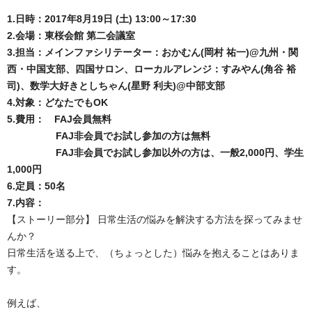
1.日時：2017年8月19日 (土) 13:00～17:30
2.会場：東桜会館 第二会議室
3.担当：メインファシリテーター：おかむん(岡村 祐一)@
九州・関
西・中国支部、四国サロン
、ローカルアレンジ：すみやん(角谷 裕
司)、数学大好きとしちゃん(星野 利夫)
@中部支部
4.対象：どなたでもOK
5.費用： FAJ会員無料
FAJ非会員でお試し参加の方は無料
FAJ非会員でお試し参加以外の方は、一般2,000円、学生
1,000円
6.定員：50名
7.内容：
【ストーリー部分】 日常生活の悩みを解決する方法を探ってみませ
んか？
日常生活を送る上で、（ちょっとした）悩みを抱えることはありま
す。
例えば、