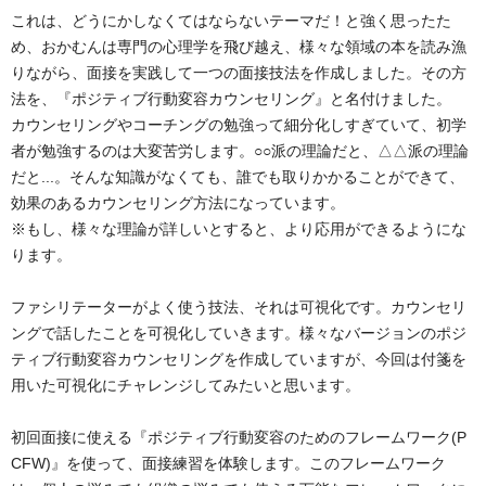
これは、どうにかしなくてはならないテーマだ！と強く思ったた
め、おかむんは専門の心理学を飛び越え、様々な領域の本を読み漁
りながら、面接を実践して一つの面接技法を作成しました。その方
法を、『ポジティブ行動変容カウンセリング』と名付けました。
カウンセリングやコーチングの勉強って細分化しすぎていて、初学
者が勉強するのは大変苦労します。○○派の理論だと、△△派の理論
だと...。そんな知識がなくても、誰でも取りかかることができて、
効果のあるカウンセリング方法になっています。
※もし、様々な理論が詳しいとすると、より応用ができるようにな
ります。
ファシリテーターがよく使う技法、それは可視化です。カウンセリ
ングで話したことを可視化していきます。様々なバージョンのポジ
ティブ行動変容カウンセリングを作成していますが、今回は付箋を
用いた可視化にチャレンジしてみたいと思います。
初回面接に使える『ポジティブ行動変容のためのフレームワーク(P
CFW)』を使って、面接練習を体験します。このフレームワーク