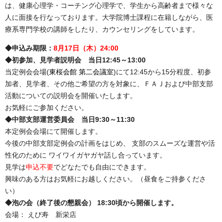
は、健康心理学・コーチング心理学で、学生から高齢者まで様々な
人に面接を行なっております。大学院博士課程に在籍しながら、医
療系専門学校の講師をしたり、カウンセリングをしています。
◆申込み期限：
8月17日（木）24:00
◆初参加、見学者説明会 当日12:45～13:00
当定例会会場(
東桜会館 第二会議室
)にて12:45から15分程度、初参
加者、見学者、その他ご希望の方を対象に、ＦＡＪおよび中部支部
活動についての説明会を開催いたします。
お気軽にご参加ください。
◆中部支部運営委員会 当日9:30～11:30
本定例会会場にて開催します。
今後の中部支部定例会の計画をはじめ、 支部のスムーズな運営や活
性化のために ワイワイガヤガヤ話し合っています。
見学は
申込不要
でどなたでも自由にできます。
興味のある方はお気軽にお越しください。（昼食をご持参くださ
い）
◆泡の会（終了後の懇親会） 18:30頃から開催します。
会場：
えび寿 新栄店