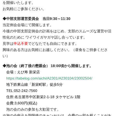
を開催いたします。
お気軽にご参加ください。
◆中部支部運営委員会 当日9:30～11:30
当定例会会場にて
開催します。
今後の中部支部定例会の計画をはじめ、支部のスムーズな運営や活
性化のために ワイワイガヤガヤ話し合っています。
見学は
申込不要
でどなたでも自由にできます。
興味のある方はお気軽にお越しください。（昼食をご持参くださ
い）
◆泡の会（終了後の懇親会） 18:00頃から開催します。
会場：えび寿 新栄店
https://tabelog.com/aichi/A2301/A230104/23002504/
地下鉄東山線「新栄町駅」徒歩5分
TEL:052-242-7560
住所:名古屋市中区新栄2-1-18 タケヤビル 1階
会費:3,600円(税込)
泡の会のみの参加も大歓迎です。
※泡の会申込み期限後のキャンセルは、会費の一部を戴くことがあ