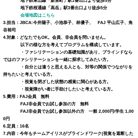
地下鉄東山線「新栄町」駅1番出口より徒歩5分
地下鉄桜通線「高岳」駅3番出口より徒歩5分
会場地図はこちら
3.担当：
JBCA:今井陽子、小池恭子、林優子、 FAJ 平山広子、角
谷裕司
4.対象：どなたでもOK。
会員、非会員を問いません。
以下の様な方を考えてプログラムを構成しています。
・ファシリテーションの基礎知識があり、ブラインドなら
ではのファシリテーションを一緒に探求してみたい方。
・自分とは違うと思える人とも、対等の関係でつながりを
持ちたいと考えている方。
・視覚を閉ざした状態の感覚に関心がある方。
・視覚障がい者に手助けしたいと考えている方。
5.費用：FAJ会員 無料
FAJ非会員でお試し参加の方 無料
FAJ非会員でお試し参加以外の方 一般 2,000円/学生 1,00
0円
6.定員：16名
7.内容：
今年もチームアイリスがブラインドワーク(視覚を遮断した