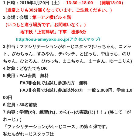
1.日時：2019年4月20日（土）
13:30～18:00 （開場13:00）
（通常よりも30分遅くなっています。ご注意ください。）
2.会場：会場：
第一アメ横ビル 4 階
（いつもと違う場所です。お間違いなく。）
地下鉄「上前津駅」下車 徒歩8分
http://osu-ameyoko.co.jp/アクセスマップ/
3.担当：ファシリテーションがれ～じスタッフ(いっちゃん、コメッ
ト、ざわちゃん、すみやん、チバッチ、とばっち、中山っち、のり
ちゃん、ひとろん、ひわっち、まこちゃん、まーさん、ゆーこりん)
4.
対象：どなたでもOK
5.費用：FAJ会員 無料
FAJ非会員でお試し参加の方 無料
FAJ非会員でお試し参加以外の方 一般 2,000円、学生 1,0
00円
6.定員：30名前後
7.内容：学習(が)、練習(れ)、から(～)の実践(じ)！！」(略して「が
れ～じ」)
「ファシリテーションがれ～じコース」の第 4 弾です。
私たちがれ～じスタッフは