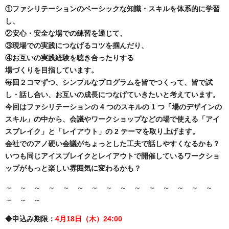
①ファシリテーションのベーシックな知識・スキルを体系的に学習
し、
②安心・安全な場での練習を通じて、
③現場での実践につなげるコツを掴んだり、
④お互いの実践経験を聴き合ったりする
場づくりを目指しています。
毎回２コマずつ、シンプルなプログラムを皆でつくって、皆で試
し・話し合い、お互いの成長につなげていきたいと考えています。
今回はファシリテーションの 4 つのスキルの 1 つ「場のデザインの
スキル」の中から、会議やワークショップなどの場で使える「アイ
スブレイク」と「レイアウト」の 2 テーマを取り上げます。
会社でのアノ硬い会議がちょっとした工夫で話しやすくなるかも？
いつも同じアイスブレイクとレイアウトで開催しているワークショ
ップがもっと楽しい雰囲気に変わるかも？
～ ～ ～ ～ ～ ～ ～ ～ ～ ～ ～ ～ ～ ～ ～
～ ～ ～
◆申込み期限：
4月18日（木）24:00