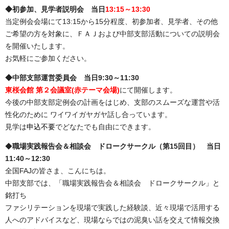
◆初参加、見学者説明会 当日
13:15～13:30
当定例会会場にて13:15から15分程度、初参加者、見学者、その他
ご希望の方を対象に、ＦＡＪおよび中部支部活動についての説明会
を開催いたします。
お気軽にご参加ください。
◆中部支部運営委員会 当日9:30～11:30
東桜会館 第２会議室(赤テーマ会場)
にて開催します。
今後の中部支部定例会の計画をはじめ、支部のスムーズな運営や活
性化のために ワイワイガヤガヤ話し合っています。
見学は
申込不要
でどなたでも自由にできます。
◆
職場実践報告会＆相談会 ドロークサークル（第15回目）
当日
11:40～12:30
全国FAJの皆さま、こんにちは。
中部支部では、「職場実践報告会＆相談会 ドロークサークル」と
銘打ち
ファシリテーションを現場で実践した経験談、近々現場で活用する
人へのアドバイスなど、現場ならではの泥臭い話を交えて情報交換