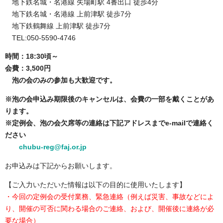
地下鉄名城・名港線 矢場町駅 4番出口 徒歩4分
地下鉄名城・名港線 上前津駅 徒歩7分
地下鉄鶴舞線 上前津駅 徒歩7分
TEL:050-5590-4746
時間：18:30頃～
会費：3,500円
泡の会のみの参加も大歓迎です。
※泡の会申込み期限後のキャンセルは、会費の一部を戴くことがあ
ります。
※定例会、泡の会欠席等の連絡は下記アドレスまでe-mailで連絡く
ださい
chubu-reg@faj.or.jp
お申込みは下記からお願いします。
【ご入力いただいた情報は以下の目的に使用いたします】
・今回の定例会の受付業務、緊急連絡（例えば災害、事故などによ
り、開催の可否に関わる場合のご連絡、および、開催後に連絡が必
要な場合）