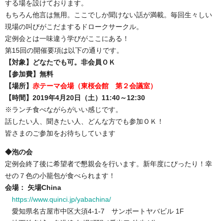
する場を設けております。
もちろん他言は無用。ここでしか聞けない話が満載。毎回生々しい
現場の叫びがこだまするドロークサークル。
定例会とは一味違う学びがここにある！
第15回の開催要項は以下の通りです。
【対象】どなたでも可。非会員ＯＫ
【参加費】無料
【場所】
赤テーマ会場（東桜会館 第２会議室）
【時間】2019年4月20日（土）11:40～12:30
※ランチ食べながらがいい感じです。
話したい人、聞きたい人、どんな方でも参加ＯＫ！
皆さまのご参加をお待ちしています
◆泡の会
定例会終了後に希望者で懇親会を行います。新年度にぴったり！幸
せの７色の小籠包が食べられます！
会場： 矢場China
https://www.quinci.jp/yabachina/
愛知県名古屋市中区大須4-1-7 サンポートヤバビル 1F