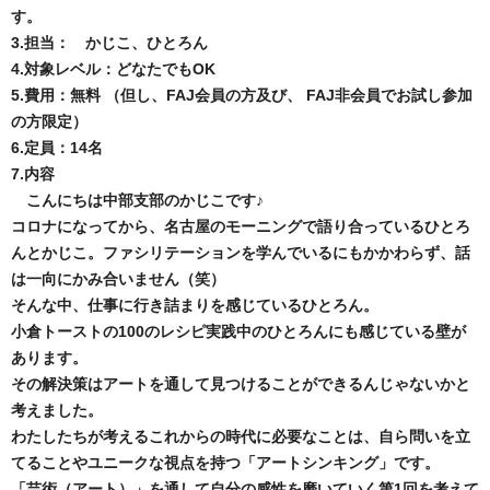
す。
3.担当： かじこ、ひとろん
4.対象レベル：どなたでもOK
5.費用：無料 （但し、FAJ会員の方及び、 FAJ非会員でお試し参加
の方限定）
6.定員：14名
7.内容
こんにちは中部支部のかじこです♪
コロナになってから、名古屋のモーニングで語り合っているひとろ
んとかじこ。ファシリテーションを学んでいるにもかかわらず、話
は一向にかみ合いません（笑）
そんな中、仕事に行き詰まりを感じているひとろん。
小倉トーストの100のレシピ実践中のひとろんにも感じている壁が
あります。
その解決策はアートを通して見つけることができるんじゃないかと
考えました。
わたしたちが考えるこれからの時代に必要なことは、自ら問いを立
てることやユニークな視点を持つ「アートシンキング」です。
「芸術（アート）」を通して自分の感性を磨いていく第1回を考えて