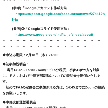
(参考)「Googleアカウント作成方法
https://support.google.com/accounts/answer/27441?h
l=ja
(参考)②「Googleスライド使用方法」
https://www.google.com/intl/ja_jp/slides/about/
～
～ ～ ～ ～ ～ ～ ～ ～ ～ ～ ～ ～ ～ ～
～ ～ ～
～
～
～
～
～
～
～
～
～
～
◆申込み期限：2月18日（木）24:00
◆初参加説明会：
当日14:45～15:00 Zoomにて15分程度、初参加者の方を対象
に、ＦＡＪおよび中部支部活動についての説明会を開催いたしま
す。
初めてFAJの定例会に参加される方は、14:45までにZoomの接続
をお願いします。
◆中部支部運営委員会：