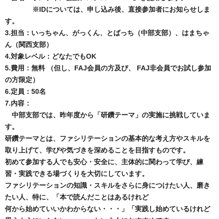
※IDについては、申し込み後、直接参加者にお知らせしま
す。
3.担当：いっちゃん、がっくん、とばっち（中部支部）、はまちゃ
ん（関西支部）
4.対象レベル：どなたでもOK
5.費用：無料 （但し、FAJ会員の方及び、 FAJ非会員でお試し参加
の方限定）
6.定員：50名
7.内容：
中部支部では、昨年度から「研鑽テーマ」の実施に挑戦していま
す。
研鑽テーマとは、ファシリテーションの基本的な考え方やスキルを
取り上げて、学びや気づきを深めることを目指すものです。
初めて参加する人でも安心・安全に、主体的に関わって学び、練
習・実践できる場づくりを大切にしています。
ファシリテーションの知識・スキルをさらに身につけたい人、磨き
たい人、特に、「本で読んだことはあるけれど
何から始めていいかわからない・・・」「実践し始めているけれど