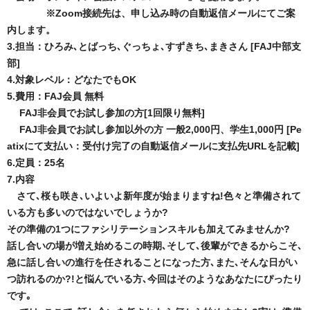
※Zoom接続先は、申し込み時の自動返信メールにてご案
内します。
3.担当：ひろみ､とばっち､ぐっちょ､すずきち､まきさん [FAJ中部支
部]
4.対象レベル：どなたでもOK
5.費用：FAJ会員 無料
FAJ非会員でお試し参加の方[1回限り無料]
FAJ非会員でお試し参加以外の方 一般2,000円、学生1,000円 [Pe
atixにて支払い：受付け完了の自動返信メールに支払先URLを記載]
6.定員：25名
7.内容
さて､桜も咲き､いよいよ新年度が始まりますね!
色々と準備されて
いる方も多いのではないでしょうか?
その準備の1つにファシリテーションスキルも加えてみませんか?
話し合いの場が増え始めるこの時期､そして､後輩ができるからこそ､
急に話し合いの進行を任されることになった方､また､そんな日がい
つ訪れるのか?!と悩んでいる方､今回はそのようなあなたにぴったり
です｡