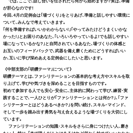
では､ここで､話し合いを任されたら何から始めますか?実は､準備
が肝心なのです!
今回､4月の定例会は｢場づくり｣をとりあげ､準備と話しやすい環境に
ついて､みんなで考えていきます｡
｢何を準備すればいいかわからない!｣｢やってみたけどうまくいかな
かった!｣とお困りのあなた､｢いろいろやっているよ!でも話しやすい
場になっているかな?｣と自問されているあなた､場づくりの体感と
お互いのフィードバックで､武器を備え磨くためにどうすればいい
か､互いに学び深めあえる定例会にしたいと思います｡
《中部支部の｢研鑽テーマ｣について》
研鑽テーマとは､ファシリテーションの基本的な考え方やスキルを取
り上げて､学びや気づきを深めることを目指すものです｡
初めて参加する人でも安心･安全に､主体的に関わって学び､練習･実
践することで､一人ひとりが｢ファシリテーションとは何か?｣､
｢ファ
シリテーターとはどうあるべきか?｣を問い続け､
スキル･マインド､
そして一歩を踏み出す勇気を与え合えるような場づくりを大切にし
ています｡
ファシリテーションの知識･スキルをさらに身につけたい人､磨き