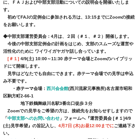
に、ＦＡＪおよび中部支部活動についての説明会を開催いたしま
す。
初めてFAJの定例会に参加される方は、13:15までにZoomの接続
をお願いします。
◆中部支部運営委員会：4月は、２回（＃１、＃２）開催します。
今後の中部支部定例会の計画をはじめ、支部のスムーズな運営や
活性化のために ワイワイガヤガヤ話し合っています。
[＃１]
4/9(土) 10:00～11:30 赤テーマ会場とZoomのハイブリッ
ドにて開催します。
見学はどなたでも自由にできます。赤テーマ会場での見学は申込
み不要です。
・赤テーマ
会場：
西川会会館
(西川流家元事務所)
名古屋市昭和
区駒方町2-66-1
地下鉄鶴舞線川名駅3番出口徒歩３分
Zoomでの見学をご希望の方は、接続先をお知らせすしますので
「
中部支部へのお問い合わせ
」フォームへ『運営委員会 [＃１]4/9
(土)見学希望』の旨記入し、
4月7日 (木)お昼12:00までに
ご連絡下さ
い。