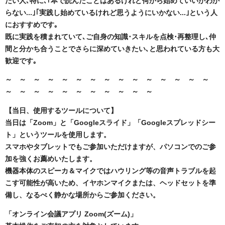
たい人､特に､｢本で読んだことはあるけれど何から始めていいかわか
らない...｣
｢実践し始めているけれど思うようにいかない...｣という人
におすすめです｡
既に実践を積まれていて､ご自身の知識･スキルを点検･再整理し､仲
間と分かち合うことでさらに深めていきたい､と思われている方も大
歓迎です｡
～ ～ ～ ～ ～ ～ ～ ～ ～ ～ ～ ～ ～ ～ ～
～
～
～
～
～
～
～
～
～
～
～
【当日、使用するツールについて】
当日は「Zoom」と「Googleスライド」「Googleスプレッドシー
ト」というツールを使用します。
スマホやタブレットでもご参加いただけますが、パソコンでのご参
加を強くお薦めいたします。
機器本体のスピーカ＆マイクではハウリング等の音声トラブルを起
こす可能性が高いため、イヤホンマイクまたは、ヘッドセットを準
備し、なるべく静かな場所からご参加ください。
「オンライン会議アプリ Zoom(ズーム)」