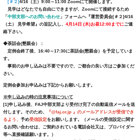
[＃２]
4/16（土）9:00～11:00 Zoomにて開催します。
見学はどなたでも自由にできますが、Zoomにて接続するため
「
中部支部へのお問い合わせ
」フォームへ『運営委員会[＃２]4/16
（土） 見学希望』の旨記入し、
4月14日 (木)お昼12:00までに
ご連
絡下さい。
◆茶話会(懇親会）：
定例会終了後、16:40～17:30に茶話会(懇親会）を予定していま
す。
事前のお申し込みは不要ですので、ご都合の良い方はご参加くだ
さい。
定例会参加お申込みは下記からお願いします。
※申し込みの時の注意事項について
[1]申し込み後、FAJ中部支部より受付け完了の自動返信メールを送
付します。そのため、
『@faj.or.jp 』のメールアドレスが受信でき
るよう、
予め
受信設定
をお願いします。（メールの受信設定に関す
るお問い合わせは、ご契約されている電話会社又は、プロバイダー
等へ直接確認願います。）