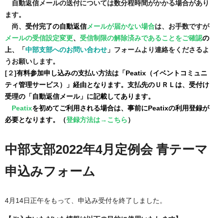
自動返信メールの送付については数分程時間がかかる場合があり
ます。
尚、
受付完了の自動返信
メールが届かない場合
は、お手数ですが
メールの受信設定変更
、
受信制限の解除済みであることをご確認
の
上
、
「
中部支部へのお問い合わせ
」フォームより連絡をくださるよ
うお願いします。
[２]
有料参加申し込みの支払い方法は「Peatix（イベントコミュニ
ティ管理サービス）」経由となります。支払先のＵＲＬは、受付け
受理の「自動返信メール」に記載してあります。
Peatix
を初めてご利用される場合は、事前にPeatixの利用登録が
必要となります。（
登録方法は
→
こちら
）
中部支部2022年4月定例会 青テーマ
申込みフォーム
4月14日正午をもって、申込み受付を終了しました。