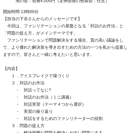
泡の会：会費4,000円（定例会後の懇親会：任意）
開始時間 13時00分
【担当の下谷さんからのメッセージです】
今回は、ファシリテーションの基盤となる「対話のお作法」と
「問題の捉え方」がメインテーマです。
ファシリテーションで問題解決をする場合、質の高い議論をし
て、より優れた解決策を導き出すための方法の一つを私から提案し
ますので、皆さんと一緒に考えたいと思います。
【内容】
１．アイスブレイクで場づくり
２．対話のお作法
・ 対話ってなに?
・ 対話のお作法（ミニ講義）
・ 対話実習（テーマ４つから選択）
・ 実習の振り返り
・ 対話をするためのファシリテーターの役割
３．問題の捉え方
・ 解決困難な問題を解決しやすい問題にする