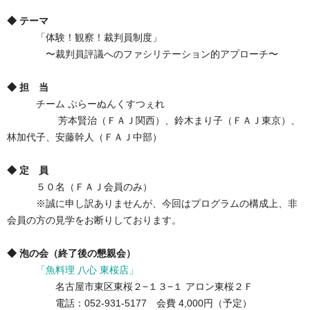
◆ テーマ
「体験！観察！裁判員制度」
〜裁判員評議へのファシリテーション的アプローチ〜
◆ 担 当
チーム ぷらーぬんくすつぇれ
芳本賢治（ＦＡＪ関西）、鈴木まり子（ＦＡＪ東京）、
林加代子、安藤幹人（ＦＡＪ中部）
◆ 定 員
５０名（ＦＡＪ会員のみ）
※誠に申し訳ありませんが、今回はプログラムの構成上、非
会員の方の見学をお断りしております。
◆ 泡の会（終了後の懇親会）
「魚料理 八心 東桜店」
名古屋市東区東桜２−１３−１ アロン東桜２Ｆ
電話：052-931-5177 会費 4,000円（予定）