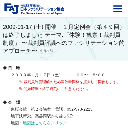
FAJ：特定非営利活動法
2009-01-17 (土) 開催 １月定例会（第４９回）
は終了しました テーマ:「体験！観察！裁判員
制度」 〜裁判員評議へのファシリテーション的
アプローチ〜
中部支部
◆ 日 時
２００９年１月１７日（土） １１：００〜１８:００
※ 裁判員制度理解のため開催時間枠を拡大して開催します。
※ 開始時刻・終了時刻にご注意ください。
◆ 会 場
東桜会館 第２会議室 電話：052-973-2223
地下鉄新栄、高岳両駅から徒歩5分
地図：
地図はこちらをクリック