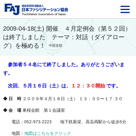
FAJ：特定非営利活動法
2009-04-18(土) 開催 ４月定例会（第５２回）
は終了しました テーマ：対話（ダイアロー
グ）を極める！
中部支部
参加者５４名にて終了しました。
ありがとうございま
す。
次回、５月１６日（土）は、
１２：３０開始
です。
◆ 日 時
２００９年４月１８日（土） １３：００〜１７:３０
◆ 会 場
東桜会館 第１会議室
電話：052-973-2223 地下鉄新栄、高岳両駅から徒歩5分
地図：
地図はこちらをクリック