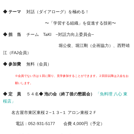
◆ テーマ
対話（ダイアローグ）を極める！
〜「学習する組織」を促進する技術〜
◆ 担 当
チーム TaKI −対話力向上委員会−
堀公俊、堀江剛（企画協力）、西野靖
江（FAJ会員）
◆ 参加費
無料（会員）
※会員でない方は１回に限り、見学参加することができます。２回目以降は入会をお
願いします。
◆ 定 員
５４名
◆ 泡の会（終了後の懇親会）
「魚料理 八心 東
桜店」
名古屋市東区東桜２−１３−１ アロン東桜２Ｆ
電話：052-931-5177 会費 4,000円（予定）