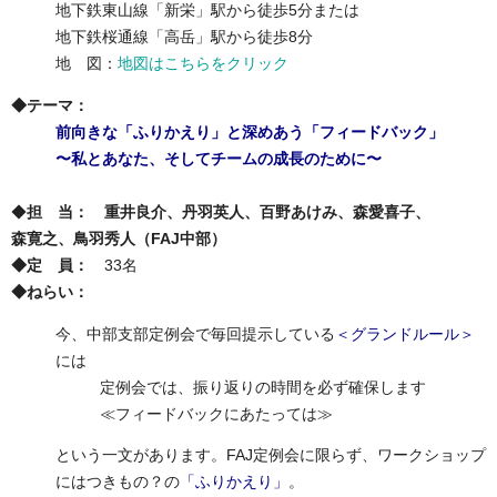
地下鉄東山線「新栄」駅から徒歩5分または
地下鉄桜通線「高岳」駅から徒歩8分
地 図：
地図はこちらをクリック
◆テーマ：
前向きな「ふりかえり」と深めあう「フィードバック」
〜私とあなた、そしてチームの成長のために〜
◆
担 当：
重井良介、丹羽英人、百野あけみ、森愛喜子、
森寛之、鳥羽秀人（FAJ中部）
◆定 員：
33名
◆ねらい：
今、中部支部定例会で毎回提示している
＜グランドルール＞
には
定例会では、振り返りの時間を必ず確保します
≪フィードバックにあたっては≫
という一文があります。FAJ定例会に限らず、ワークショップ
にはつきもの？の
「ふりかえり」
。