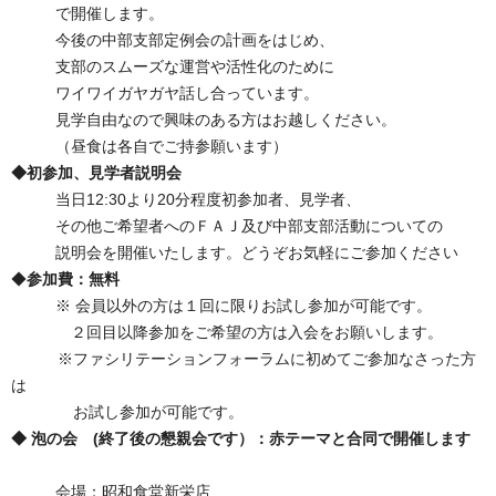
で開催します。
今後の中部支部定例会の計画をはじめ、
支部のスムーズな運営や活性化のために
ワイワイガヤガヤ話し合っています。
見学自由なので興味のある方はお越しください。
（昼食は各自でご持参願います）
◆初参加、見学者説明会
当日12:30より20分程度初参加者、見学者、
その他ご希望者へのＦＡＪ及び中部支部活動についての
説明会を開催いたします。どうぞお気軽にご参加ください
◆
参加費：無料
※ 会員以外の方は１回に限りお試し参加が可能です。
２回目以降参加をご希望の方は入会をお願いします。
※ファシリテーションフォーラムに初めてご参加なさった方
は
お試し参加が可能です。
◆ 泡の会 (終了後の懇親会です）：赤テーマと合同で開催します
会場：昭和食堂新栄店